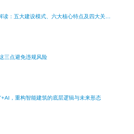
十五五低空经济基础设施解读：五大建设模式、六大核心特点及四大关键内容
好这三点避免违规风险
T+AI，重构智能建筑的底层逻辑与未来形态