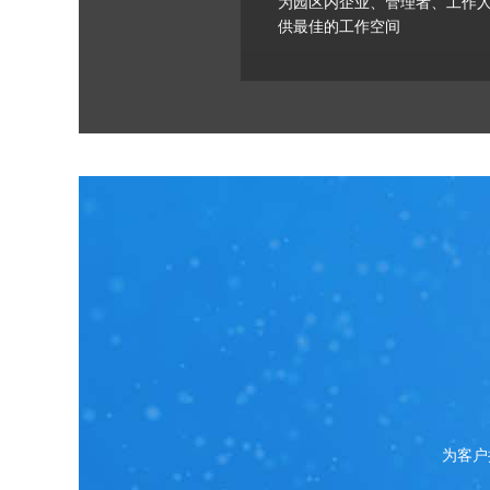
为园区内企业、管理者、工作
供最佳的工作空间
为客户