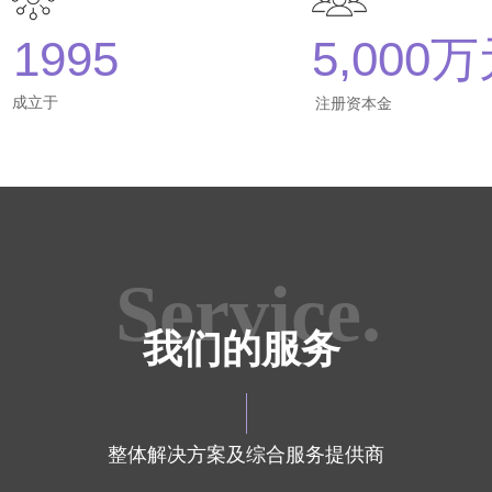
1995
5,000
成立于
注册资本金
Service.
我们的服务
整体解决方案及综合服务提供商