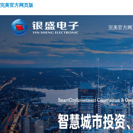
完美官方网页版
完美官方网