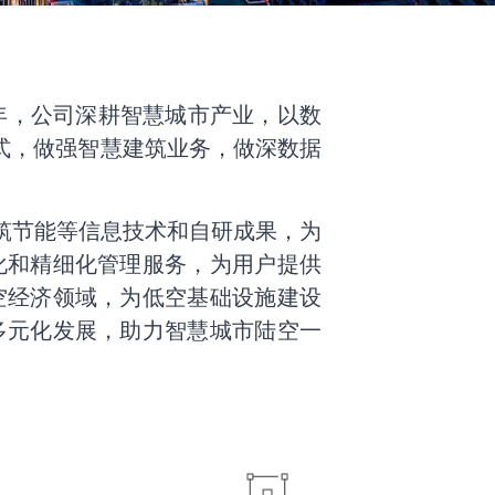
5年，公司深耕智慧城市产业，以数
模式，做强智慧建筑业务，做深数据
筑节能等信息技术和自研成果，为
化和精细化管理服务，为用户提供
空经济领域，为低空基础设施建设
多元化发展，助力智慧城市陆空一
。