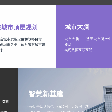
城市大脑
慧城市顶层规划
城市大脑——基于城市所产生
合城市发展定位和战略目标
资源
虑城市各类主体对智慧城市建
实现数据互联互通
求
智慧新基建
、数据
借助于网络通信、物联网、大数据、移