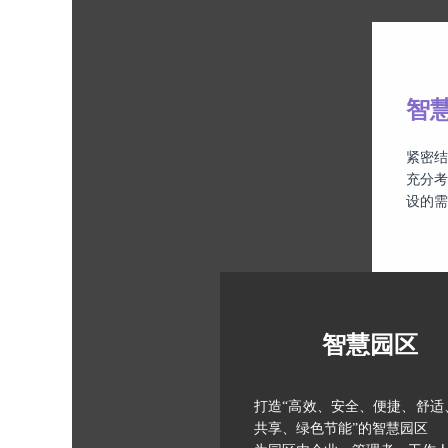
智
紧密结
充分考
设的需
智慧园区
打造“高效、安全、便捷、舒适
共享、绿色节能”的智慧园区