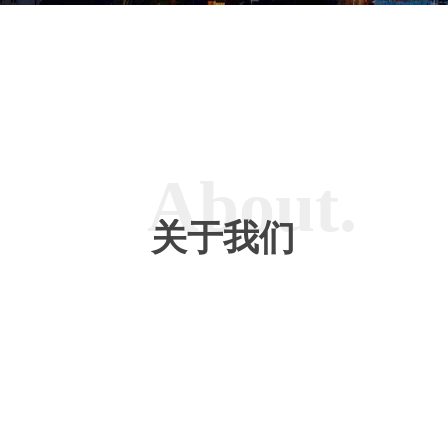
About.
关于我们