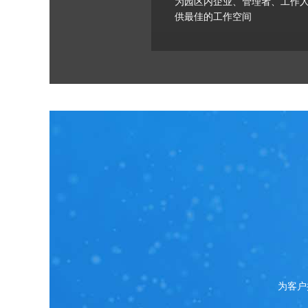
为园区内企业、管理者、工作
供最佳的工作空间
为客户