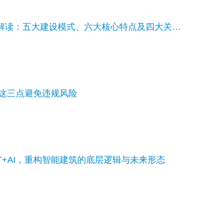
十五五低空经济基础设施解读：五大建设模式、六大核心特点及四大关键内容
好这三点避免违规风险
T+AI，重构智能建筑的底层逻辑与未来形态