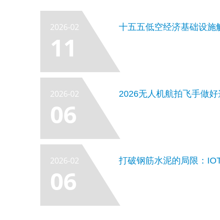
2026-02
11
2026-02
2026无人机航拍飞手做
06
2026-02
打破钢筋水泥的局限：IO
06