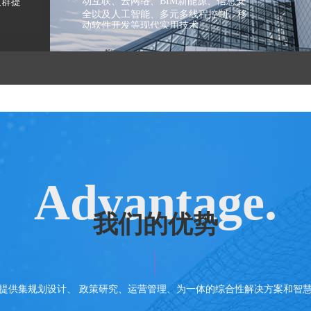
动互联、云网络、BIM
新能源、信息安
人群提
全以及人工智能、多元多线程控制、移
动软件开发等现代实用技术
Advantage.
我们的优势
提供集规划设计、 政策研究、运营管理、为一体的综合性解决方案和智