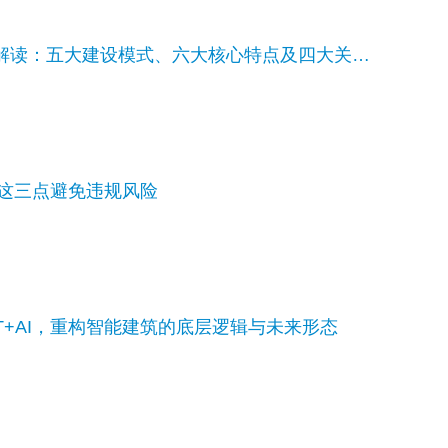
十五五低空经济基础设施解读：五大建设模式、六大核心特点及四大关键内容
好这三点避免违规风险
T+AI，重构智能建筑的底层逻辑与未来形态