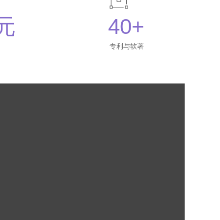
万元
40+
专利与软著