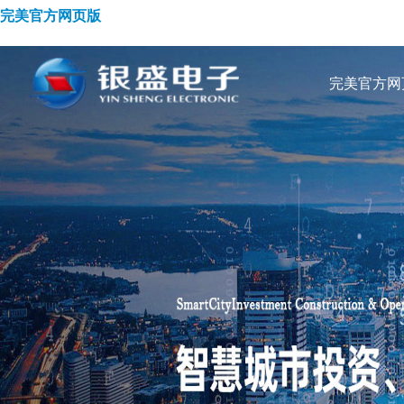
完美官方网页版
完美官方网