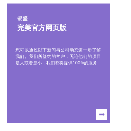
银盛
完美官方网页版
您可以通过以下新闻与公司动态进一步了解
我们。我们所签约的客户，无论他们的项目
是大或者是小，我们都将提供100%的服务
➡