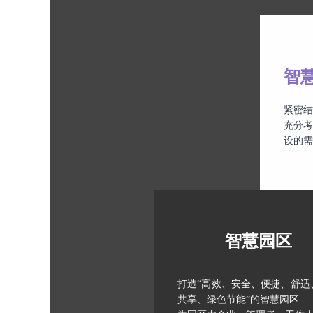
智
紧密结
充分考
设的需
智慧园区
打造“高效、安全、便捷、舒适
共享、绿色节能”的智慧园区