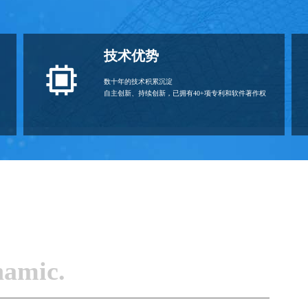
技术优势
数十年的技术积累沉淀
自主创新、持续创新，已拥有40+项专利和软件著作权
namic.