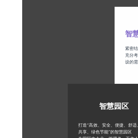
智
紧密结
充分考
设的需
智慧园区
打造“高效、安全、便捷、舒适
共享、绿色节能”的智慧园区