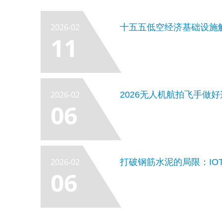
2026-02
11
2026-02
2026无人机航拍飞手做
06
2026-02
打破钢筋水泥的局限：IO
06