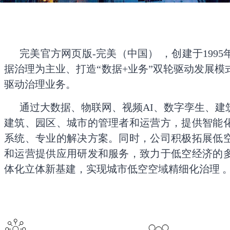
完美官方网页版-完美（中国） ，创建于199
据治理为主业、打造“数据+业务”双轮驱动发展
驱动治理业务。
通过大数据、物联网、视频AI、数字孪生、建
建筑、园区、城市的管理者和运营方，提供智能
系统、专业的解决方案。同时，公司积极拓展低
和运营提供应用研发和服务，致力于低空经济的
体化立体新基建，实现城市低空空域精细化治理 