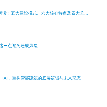
十五五低空经济基础设施解读：五大建设模式、六大核心特点及四大关键内容
好这三点避免违规风险
T+AI，重构智能建筑的底层逻辑与未来形态