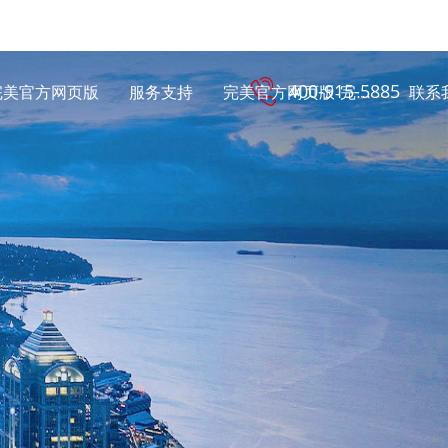
400-915-5885
完美官方网页版
服务支持
联系
完美官方网页版-完美（中国）