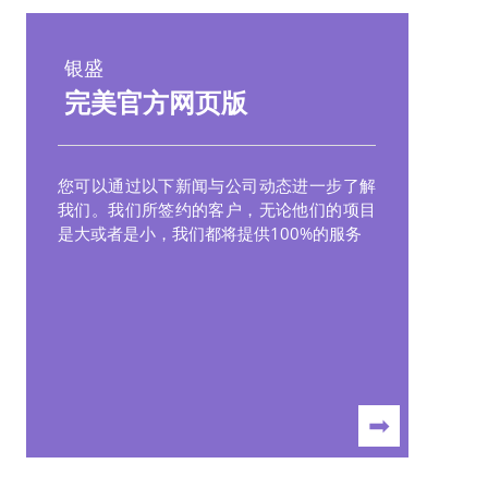
银盛
完美官方网页版
您可以通过以下新闻与公司动态进一步了解
我们。我们所签约的客户，无论他们的项目
是大或者是小，我们都将提供100%的服务
➡