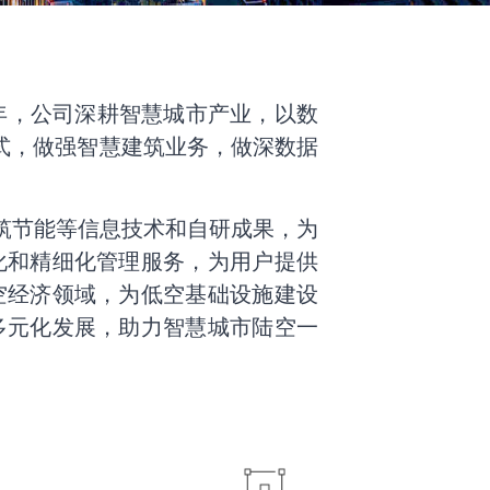
5年，公司深耕智慧城市产业，以数
模式，做强智慧建筑业务，做深数据
筑节能等信息技术和自研成果，为
化和精细化管理服务，为用户提供
空经济领域，为低空基础设施建设
多元化发展，助力智慧城市陆空一
。