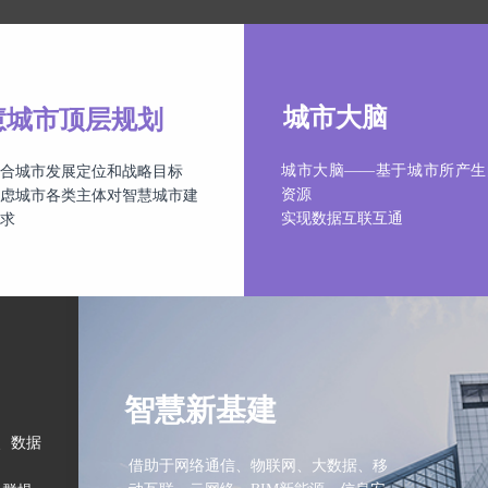
城市大脑
慧城市顶层规划
城市大脑——基于城市所产生
合城市发展定位和战略目标
资源
虑城市各类主体对智慧城市建
实现数据互联互通
求
智慧新基建
、数据
借助于网络通信、物联网、大数据、移