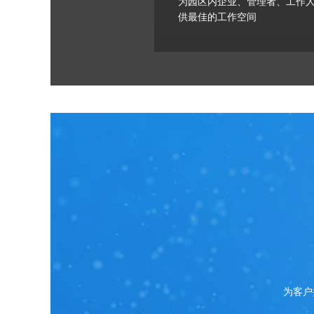
为园区内企业、管理者、工作
供最佳的工作空间
为客户