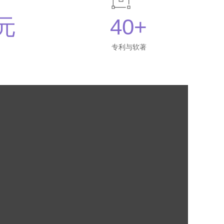
万元
40+
专利与软著