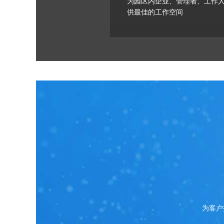
为园区内企业、管理者、工作
供最佳的工作空间
为客户