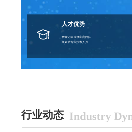
人才优势
智能化集成供应商团队
高素质专业技术人员
行业动态
Industry Dy