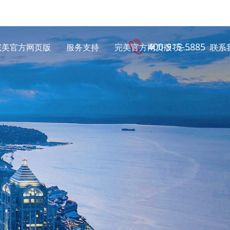
400-915-5885
完美官方网页版
服务支持
联系
完美官方网页版-完美（中国）