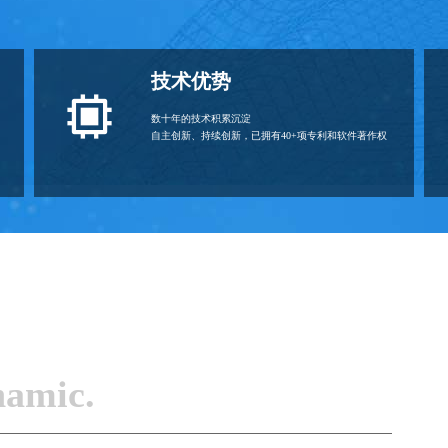
技术优势
数十年的技术积累沉淀
自主创新、持续创新，已拥有40+项专利和软件著作权
namic.