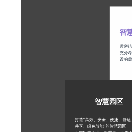
智
紧密结
充分考
设的需
智慧园区
打造“高效、安全、便捷、舒适
共享、绿色节能”的智慧园区