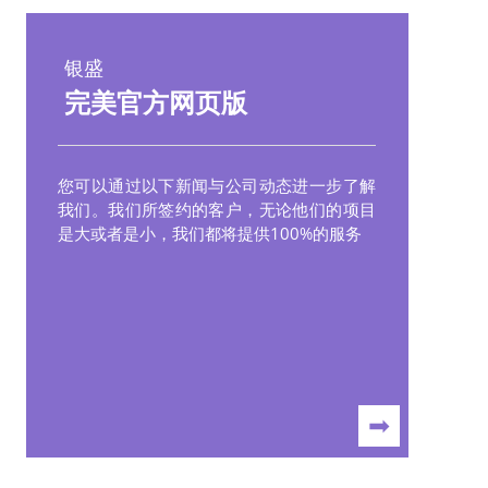
银盛
完美官方网页版
您可以通过以下新闻与公司动态进一步了解
我们。我们所签约的客户，无论他们的项目
是大或者是小，我们都将提供100%的服务
➡