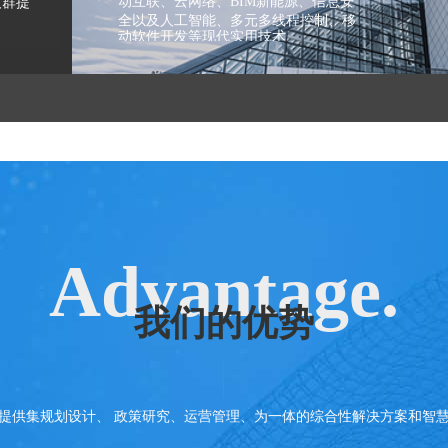
动互联、云网络、BIM
新能源、信息安
人群提
全以及人工智能、多元多线程控制、移
动软件开发等现代实用技术
Advantage.
我们的优势
提供集规划设计、 政策研究、运营管理、为一体的综合性解决方案和智