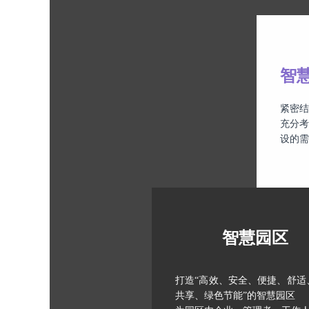
智
紧密结
充分考
设的需
智慧园区
打造“高效、安全、便捷、舒适
共享、绿色节能”的智慧园区