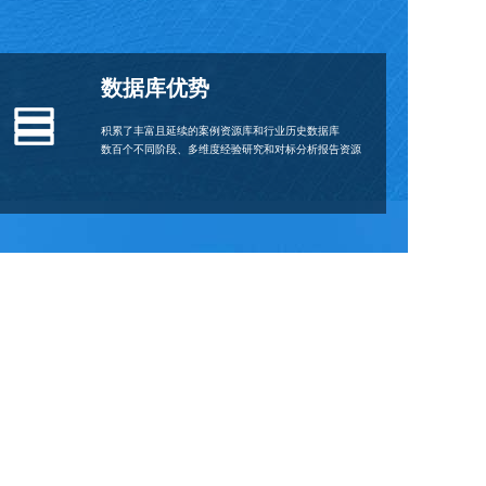
数据库优势
积累了丰富且延续的案例资源库和行业历史数据库
数百个不同阶段、多维度经验研究和对标分析报告资源