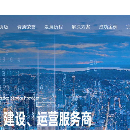
页版
资质荣誉
发展历程
解决方案
成功案例