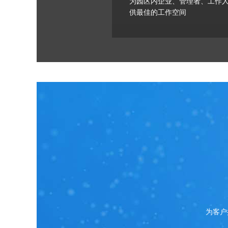
为园区内企业、管理者、工作
供最佳的工作空间
为客户