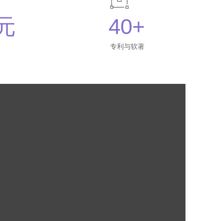
万元
40+
专利与软著