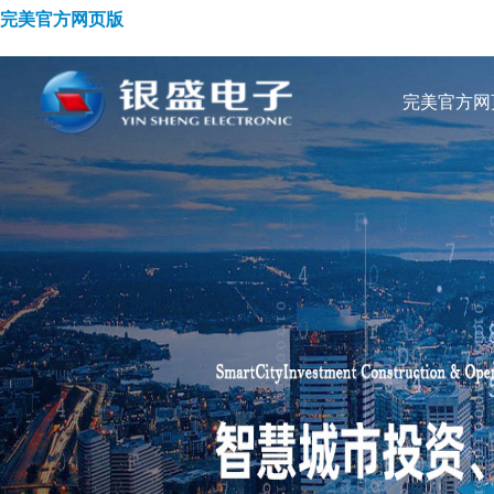
完美官方网页版
完美官方网