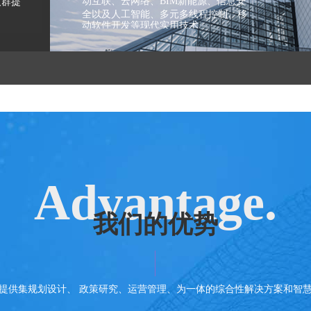
动互联、云网络、BIM
新能源、信息安
人群提
全以及人工智能、多元多线程控制、移
动软件开发等现代实用技术
Advantage.
我们的优势
提供集规划设计、 政策研究、运营管理、为一体的综合性解决方案和智