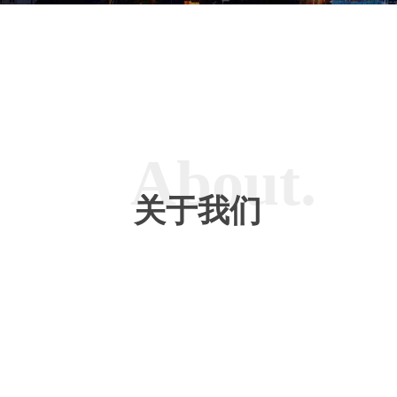
About.
关于我们