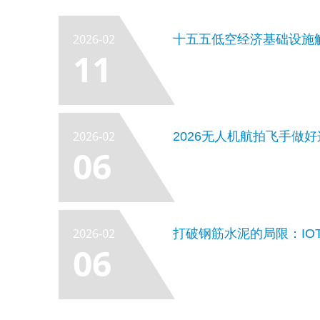
2026-02
11
2026-02
2026无人机航拍飞手做
06
2026-02
打破钢筋水泥的局限：IO
06