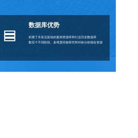
数据库优势
积累了丰富且延续的案例资源库和行业历史数据库
数百个不同阶段、多维度经验研究和对标分析报告资源