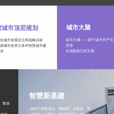
城市大脑
慧城市顶层规划
城市大脑——基于城市所产生
合城市发展定位和战略目标
资源
虑城市各类主体对智慧城市建
实现数据互联互通
求
智慧新基建
、数据
借助于网络通信、物联网、大数据、移