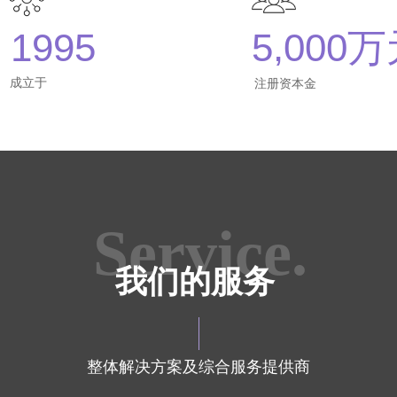
1995
5,000
成立于
注册资本金
Service.
我们的服务
整体解决方案及综合服务提供商