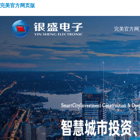
完美官方网页版
完美官方网