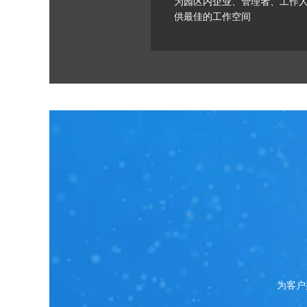
为园区内企业、管理者、工作
供最佳的工作空间
为客户