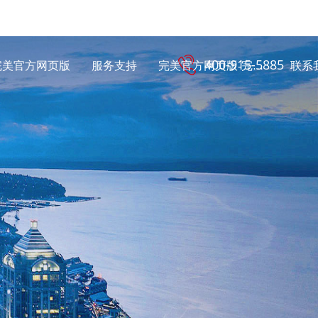
400-915-5885
完美官方网页版
服务支持
联系
完美官方网页版-完美（中国）