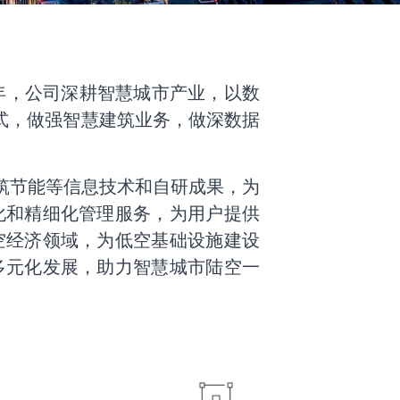
5年，公司深耕智慧城市产业，以数
模式，做强智慧建筑业务，做深数据
筑节能等信息技术和自研成果，为
化和精细化管理服务，为用户提供
空经济领域，为低空基础设施建设
多元化发展，助力智慧城市陆空一
。