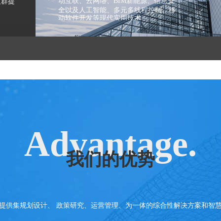
动互联、云网络、BIM
新能源、信息安
人群提
全以及人工智能、多元多线程控制、移
动软件开发等现代实用技术
Advantage.
我们的优势
提供集规划设计、 政策研究、运营管理、为一体的综合性解决方案和智