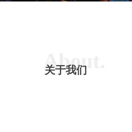
About.
关于我们