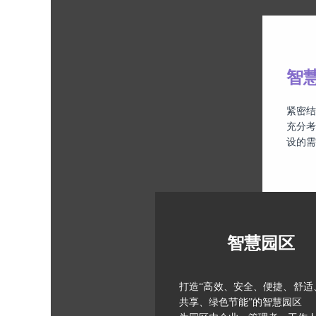
智
紧密结
充分考
设的需
智慧园区
打造“高效、安全、便捷、舒适
共享、绿色节能”的智慧园区