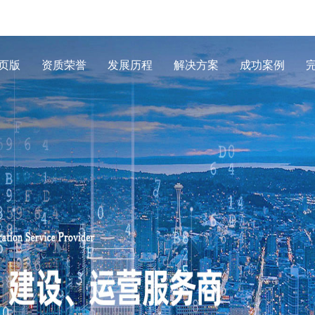
页版
资质荣誉
发展历程
解决方案
成功案例