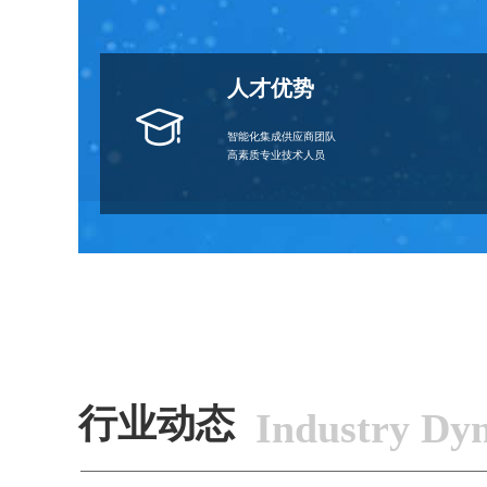
人才优势
智能化集成供应商团队
高素质专业技术人员
行业动态
Industry Dy