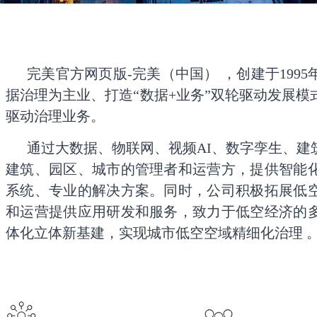
完美官方网页版-完美（中国） ，创建于199
据治理为主业、打造“数据+业务”双轮驱动发展
驱动治理业务。
通过大数据、物联网、视频AI、数字孪生、建
建筑、园区、城市的管理者和运营方，提供智能
系统、专业的解决方案。同时，公司积极拓展低
和运营提供应用研发和服务，致力于低空经济的
体化立体新基建，实现城市低空空域精细化治理 