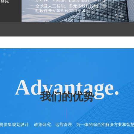
动互联、云网络、BIM
新能源、信息安
人群提
全以及人工智能、多元多线程控制、移
动软件开发等现代实用技术
Advantage.
我们的优势
提供集规划设计、 政策研究、运营管理、为一体的综合性解决方案和智