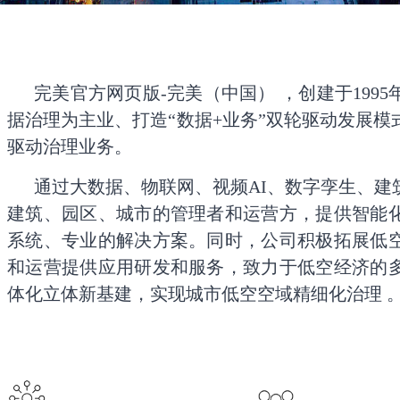
完美官方网页版-完美（中国） ，创建于199
据治理为主业、打造“数据+业务”双轮驱动发展
驱动治理业务。
通过大数据、物联网、视频AI、数字孪生、建
建筑、园区、城市的管理者和运营方，提供智能
系统、专业的解决方案。同时，公司积极拓展低
和运营提供应用研发和服务，致力于低空经济的
体化立体新基建，实现城市低空空域精细化治理 