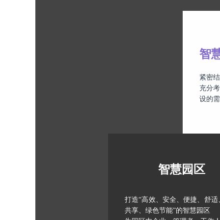
智
紧密结
充分考
设的需
智慧园区
打造“高效、安全、便捷、舒适
共享、绿色节能”的智慧园区