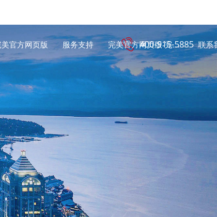
400-915-5885
完美官方网页版
服务支持
联系
完美官方网页版-完美（中国）