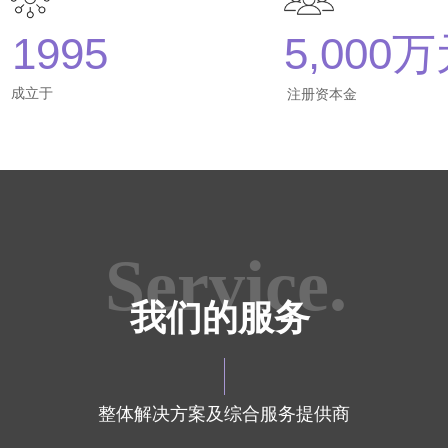
1995
5,000
成立于
注册资本金
Service.
我们的服务
整体解决方案及综合服务提供商