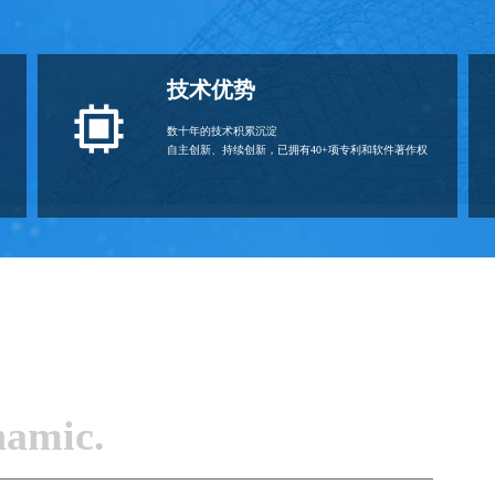
技术优势
数十年的技术积累沉淀
自主创新、持续创新，已拥有40+项专利和软件著作权
namic.