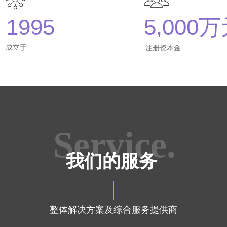
1995
5,000
成立于
注册资本金
Service.
我们的服务
整体解决方案及综合服务提供商