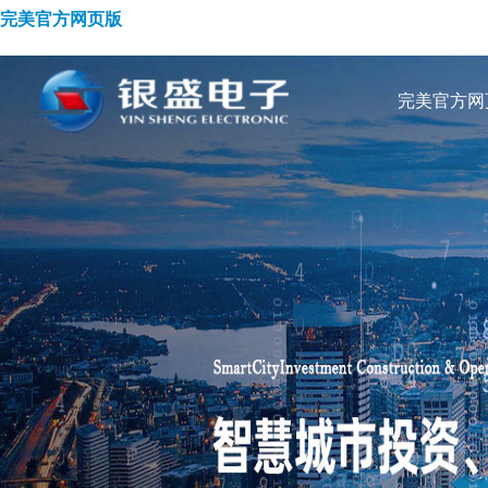
完美官方网页版
完美官方网