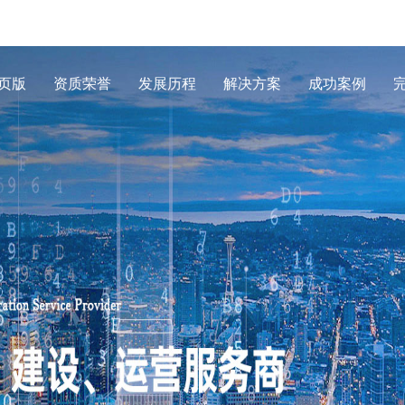
页版
资质荣誉
发展历程
解决方案
成功案例