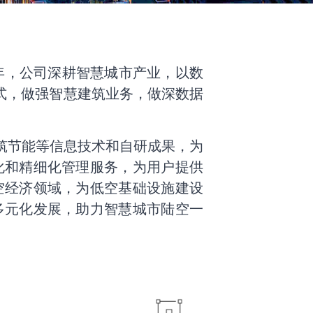
5年，公司深耕智慧城市产业，以数
模式，做强智慧建筑业务，做深数据
筑节能等信息技术和自研成果，为
化和精细化管理服务，为用户提供
空经济领域，为低空基础设施建设
多元化发展，助力智慧城市陆空一
。