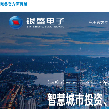
完美官方网页版
完美官方网