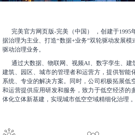
完美官方网页版-完美（中国） ，创建于199
据治理为主业、打造“数据+业务”双轮驱动发展
驱动治理业务。
通过大数据、物联网、视频AI、数字孪生、建
建筑、园区、城市的管理者和运营方，提供智能
系统、专业的解决方案。同时，公司积极拓展低
和运营提供应用研发和服务，致力于低空经济的
体化立体新基建，实现城市低空空域精细化治理 