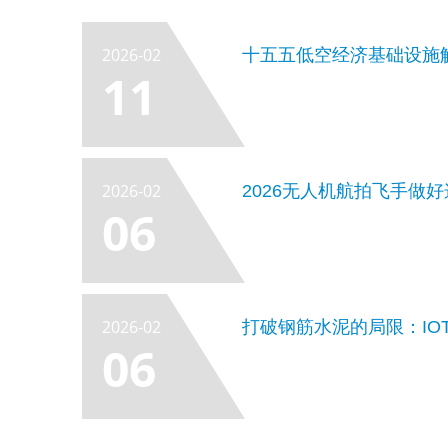
2026-02
11
2026-02
2026无人机航拍飞手做
06
2026-02
打破钢筋水泥的局限：IO
06