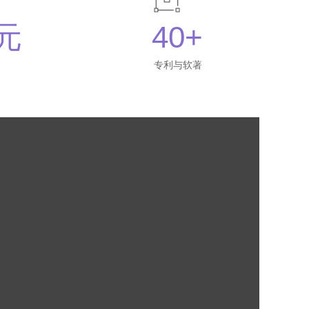
万元
40+
专利与软著