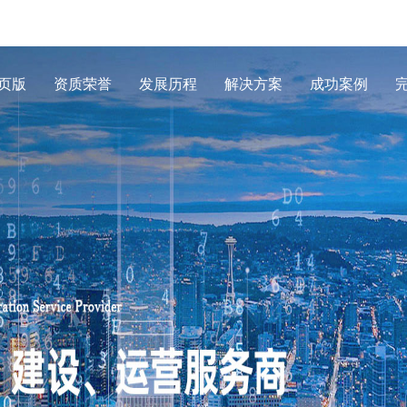
页版
资质荣誉
发展历程
解决方案
成功案例