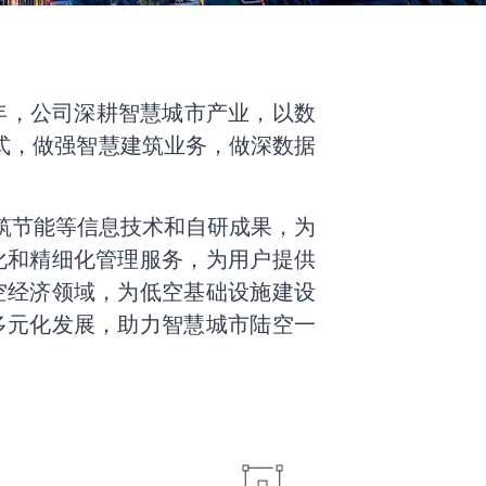
5年，公司深耕智慧城市产业，以数
模式，做强智慧建筑业务，做深数据
筑节能等信息技术和自研成果，为
化和精细化管理服务，为用户提供
空经济领域，为低空基础设施建设
多元化发展，助力智慧城市陆空一
。