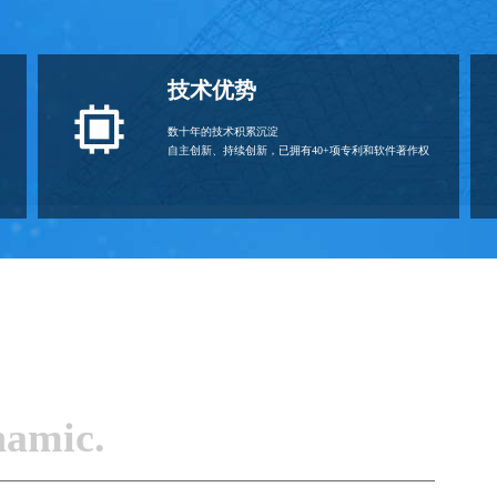
技术优势
数十年的技术积累沉淀
自主创新、持续创新，已拥有40+项专利和软件著作权
namic.