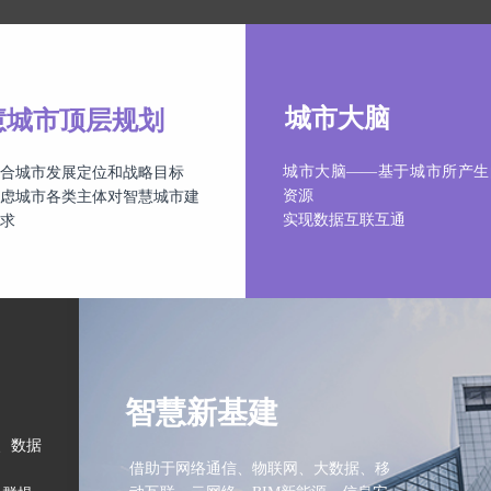
城市大脑
慧城市顶层规划
城市大脑——基于城市所产生
合城市发展定位和战略目标
资源
虑城市各类主体对智慧城市建
实现数据互联互通
求
智慧新基建
、数据
借助于网络通信、物联网、大数据、移