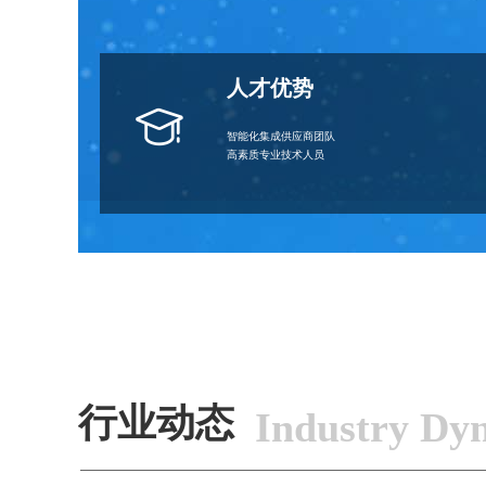
人才优势
智能化集成供应商团队
高素质专业技术人员
行业动态
Industry Dy