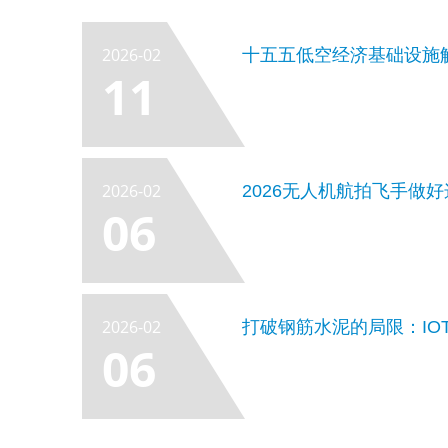
2026-02
11
2026-02
2026无人机航拍飞手做
06
2026-02
打破钢筋水泥的局限：IO
06