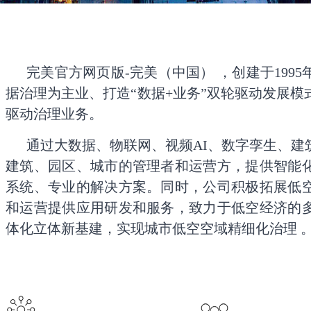
完美官方网页版-完美（中国） ，创建于199
据治理为主业、打造“数据+业务”双轮驱动发展
驱动治理业务。
通过大数据、物联网、视频AI、数字孪生、建
建筑、园区、城市的管理者和运营方，提供智能
系统、专业的解决方案。同时，公司积极拓展低
和运营提供应用研发和服务，致力于低空经济的
体化立体新基建，实现城市低空空域精细化治理 