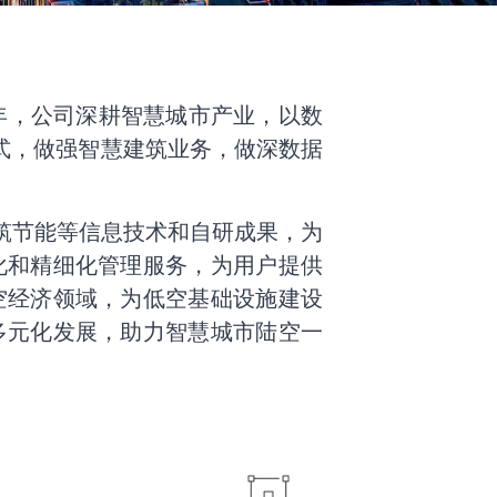
5年，公司深耕智慧城市产业，以数
模式，做强智慧建筑业务，做深数据
筑节能等信息技术和自研成果，为
化和精细化管理服务，为用户提供
空经济领域，为低空基础设施建设
多元化发展，助力智慧城市陆空一
。