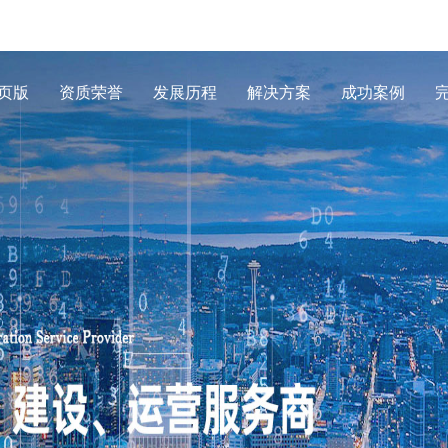
页版
资质荣誉
发展历程
解决方案
成功案例