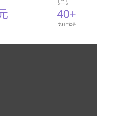
万元
40+
专利与软著