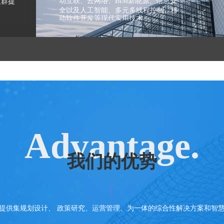
动互联、云网络、BIM
新能源、信息安
人群提
全以及人工智能、多元多线程控制、移
动软件开发等现代实用技术
Advantage.
我们的优势
提供集规划设计、 政策研究、运营管理、为一体的综合性解决方案和智