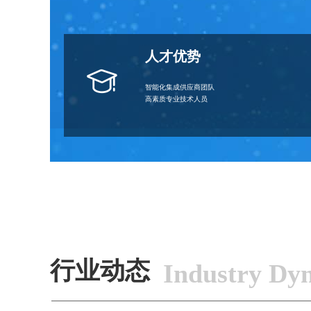
人才优势
智能化集成供应商团队
高素质专业技术人员
行业动态
Industry Dy