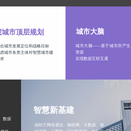
城市大脑
慧城市顶层规划
城市大脑——基于城市所产生
合城市发展定位和战略目标
资源
虑城市各类主体对智慧城市建
实现数据互联互通
求
智慧新基建
、数据
借助于网络通信、物联网、大数据、移