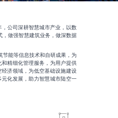
5年，公司深耕智慧城市产业，以数
模式，做强智慧建筑业务，做深数据
筑节能等信息技术和自研成果，为
化和精细化管理服务，为用户提供
空经济领域，为低空基础设施建设
多元化发展，助力智慧城市陆空一
。