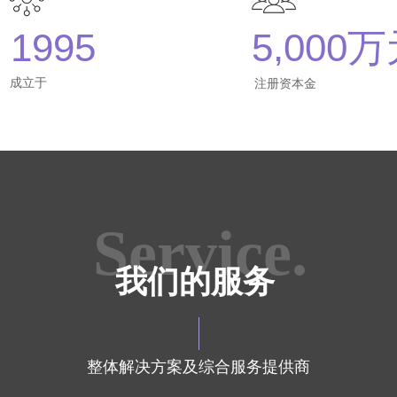
1995
5,000
成立于
注册资本金
Service.
我们的服务
整体解决方案及综合服务提供商