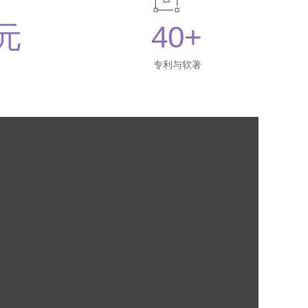
万元
40+
专利与软著