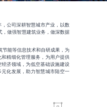
5年，公司深耕智慧城市产业，以数
模式，做强智慧建筑业务，做深数据
筑节能等信息技术和自研成果，为
化和精细化管理服务，为用户提供
空经济领域，为低空基础设施建设
多元化发展，助力智慧城市陆空一
。