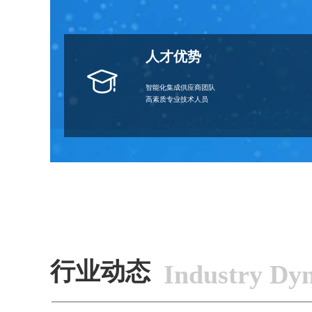
人才优势
智能化集成供应商团队
高素质专业技术人员
行业动态
Industry Dy