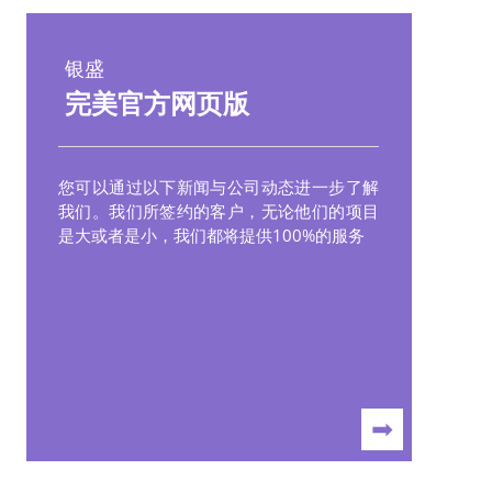
银盛
完美官方网页版
您可以通过以下新闻与公司动态进一步了解
我们。我们所签约的客户，无论他们的项目
是大或者是小，我们都将提供100%的服务
➡