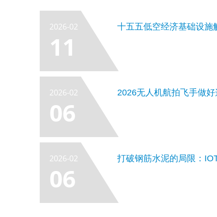
2026-02
11
2026-02
2026无人机航拍飞手做
06
2026-02
打破钢筋水泥的局限：IO
06