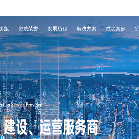
页版
资质荣誉
发展历程
解决方案
成功案例