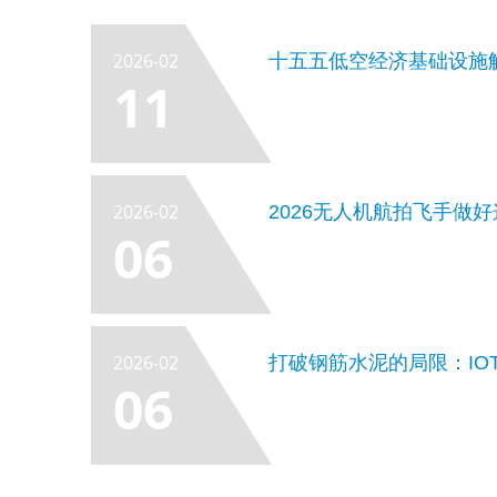
2026-02
11
2026-02
2026无人机航拍飞手做
06
2026-02
打破钢筋水泥的局限：IO
06