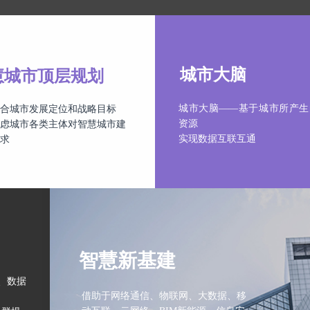
城市大脑
慧城市顶层规划
城市大脑——基于城市所产生
合城市发展定位和战略目标
资源
虑城市各类主体对智慧城市建
实现数据互联互通
求
智慧新基建
、数据
借助于网络通信、物联网、大数据、移