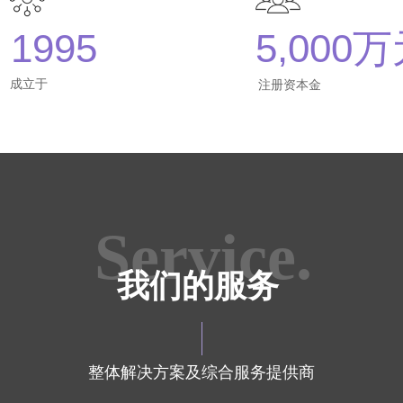
1995
5,000
成立于
注册资本金
Service.
我们的服务
整体解决方案及综合服务提供商