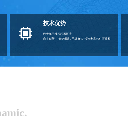
技术优势
数十年的技术积累沉淀
自主创新、持续创新，已拥有40+项专利和软件著作权
namic.