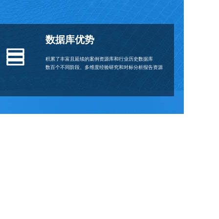
数据库优势
积累了丰富且延续的案例资源库和行业历史数据库
数百个不同阶段、多维度经验研究和对标分析报告资源