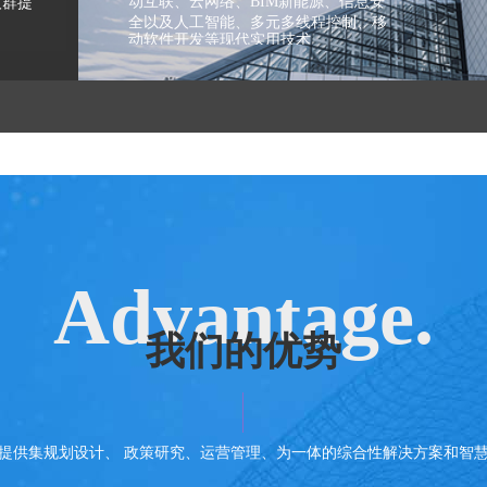
动互联、云网络、BIM
新能源、信息安
人群提
全以及人工智能、多元多线程控制、移
动软件开发等现代实用技术
Advantage.
我们的优势
提供集规划设计、 政策研究、运营管理、为一体的综合性解决方案和智