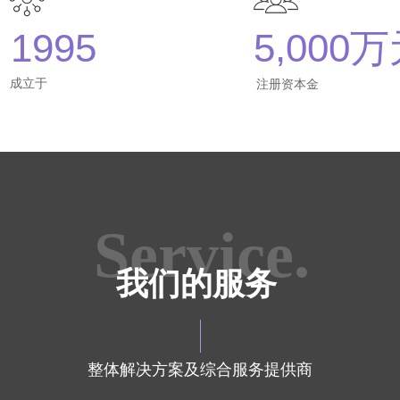
1995
5,000
成立于
注册资本金
Service.
我们的服务
整体解决方案及综合服务提供商