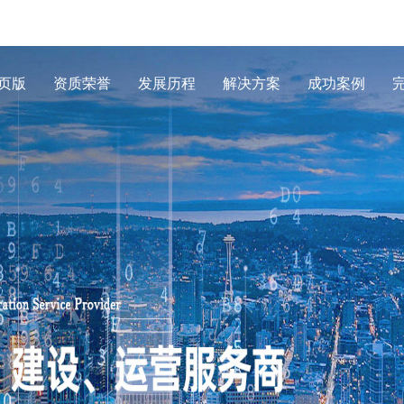
页版
资质荣誉
发展历程
解决方案
成功案例