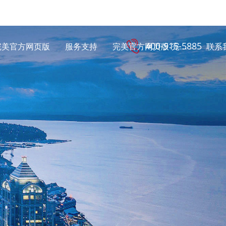
400-915-5885
完美官方网页版
服务支持
联系
完美官方网页版-完美（中国）