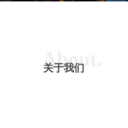
About.
关于我们