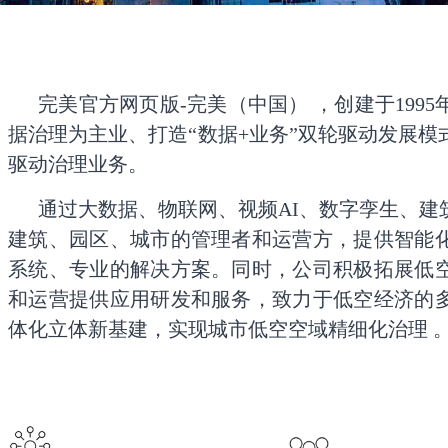
完美官方网页版-完美（中国） ，创建于199
据治理为主业、打造“数据+业务”双轮驱动发展
驱动治理业务。
通过大数据、物联网、视频AI、数字孪生、建
建筑、园区、城市的管理者和运营方，提供智能
系统、专业的解决方案。同时，公司积极拓展低
和运营提供应用研发和服务，致力于低空经济的
体化立体新基建，实现城市低空空域精细化治理 