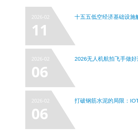
2026-02
11
2026-02
2026无人机航拍飞手做
06
2026-02
打破钢筋水泥的局限：IO
06