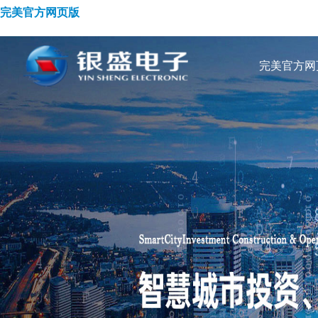
完美官方网页版
完美官方网