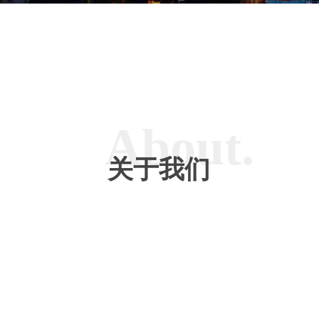
About.
关于我们