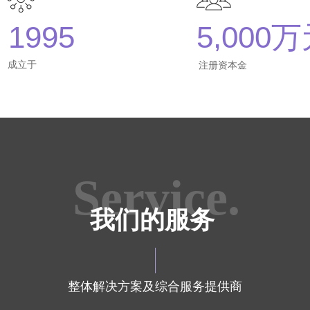
1995
5,000
成立于
注册资本金
Service.
我们的服务
整体解决方案及综合服务提供商