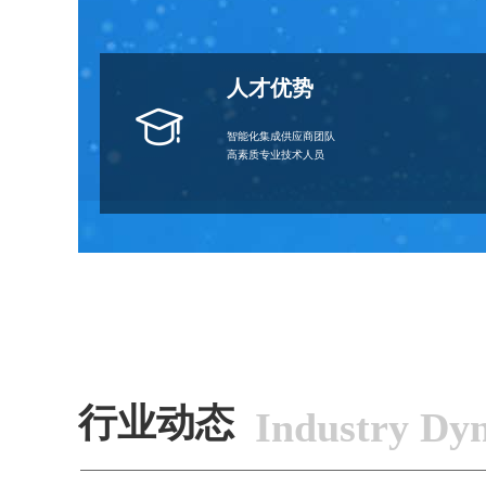
人才优势
智能化集成供应商团队
高素质专业技术人员
行业动态
Industry Dy