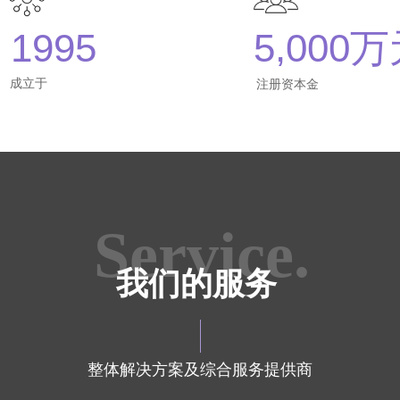
1995
5,000
成立于
注册资本金
Service.
我们的服务
整体解决方案及综合服务提供商