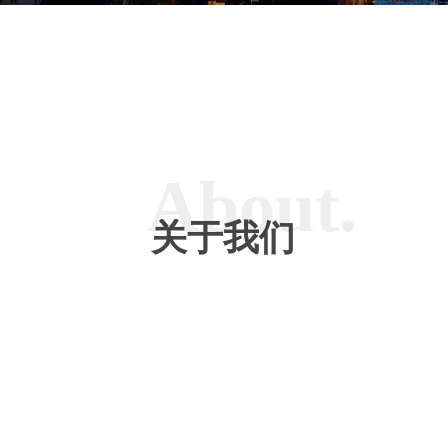
About.
关于我们