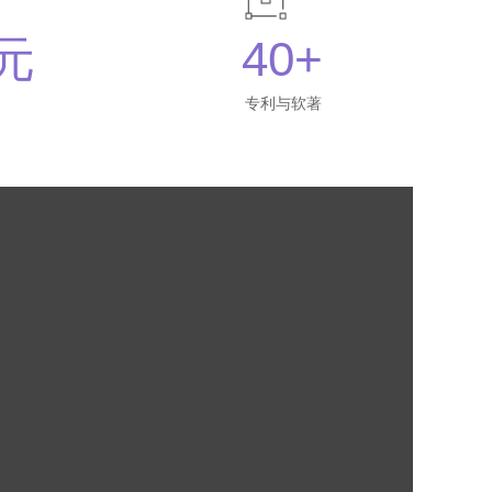
万元
40+
专利与软著