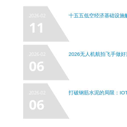
2026-02
11
2026-02
2026无人机航拍飞手做
06
2026-02
打破钢筋水泥的局限：IO
06