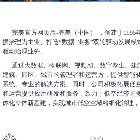
完美官方网页版-完美（中国） ，创建于199
据治理为主业、打造“数据+业务”双轮驱动发展
驱动治理业务。
通过大数据、物联网、视频AI、数字孪生、建
建筑、园区、城市的管理者和运营方，提供智能
系统、专业的解决方案。同时，公司积极拓展低
和运营提供应用研发和服务，致力于低空经济的
体化立体新基建，实现城市低空空域精细化治理 