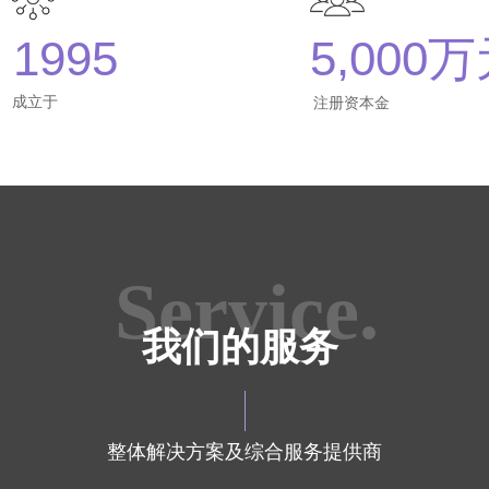
1995
5,000
成立于
注册资本金
Service.
我们的服务
整体解决方案及综合服务提供商