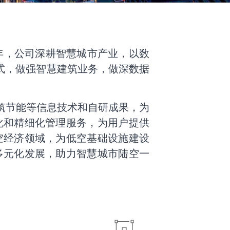
5年，公司深耕智慧城市产业，以数
模式，做强智慧建筑业务，做深数据
筑节能等信息技术和自研成果，为
化和精细化管理服务，为用户提供
空经济领域，为低空基础设施建设
多元化发展，助力智慧城市陆空一
。