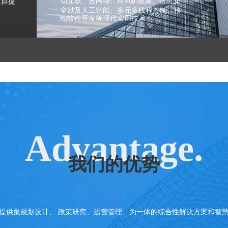
动互联、云网络、BIM
新能源、信息安
人群提
全以及人工智能、多元多线程控制、移
动软件开发等现代实用技术
Advantage.
我们的优势
提供集规划设计、 政策研究、运营管理、为一体的综合性解决方案和智