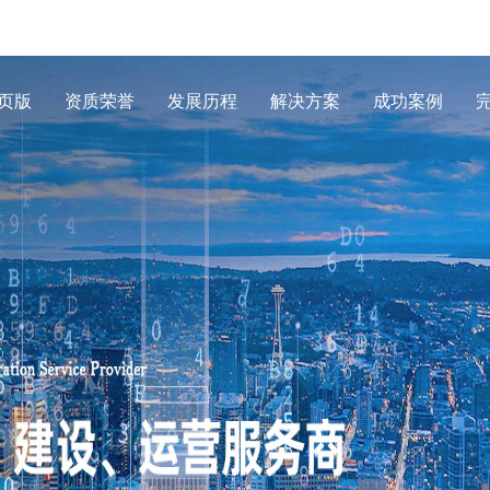
页版
资质荣誉
发展历程
解决方案
成功案例