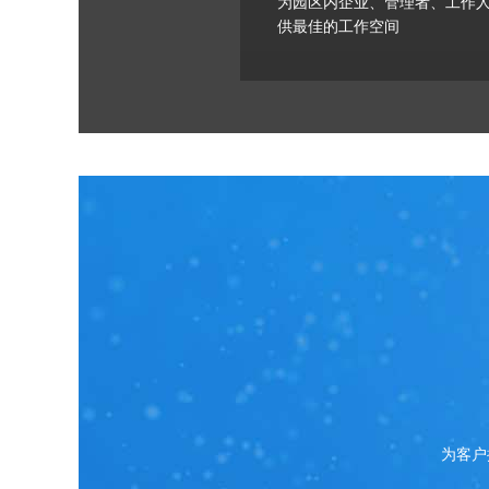
为园区内企业、管理者、工作
供最佳的工作空间
为客户