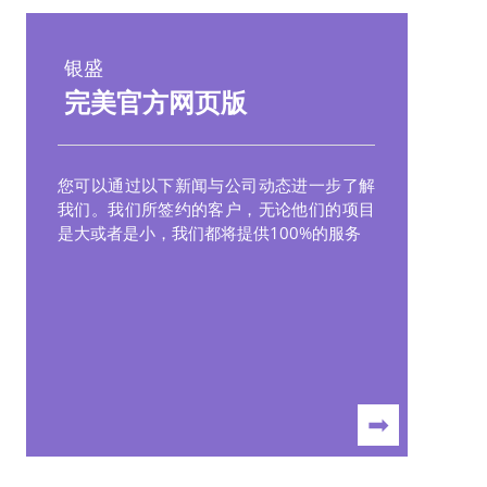
银盛
完美官方网页版
您可以通过以下新闻与公司动态进一步了解
我们。我们所签约的客户，无论他们的项目
是大或者是小，我们都将提供100%的服务
➡