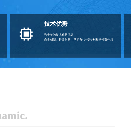
技术优势
数十年的技术积累沉淀
自主创新、持续创新，已拥有40+项专利和软件著作权
namic.