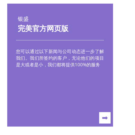
银盛
完美官方网页版
您可以通过以下新闻与公司动态进一步了解
我们。我们所签约的客户，无论他们的项目
是大或者是小，我们都将提供100%的服务
➡