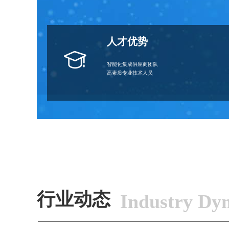
人才优势
智能化集成供应商团队
高素质专业技术人员
行业动态
Industry Dy