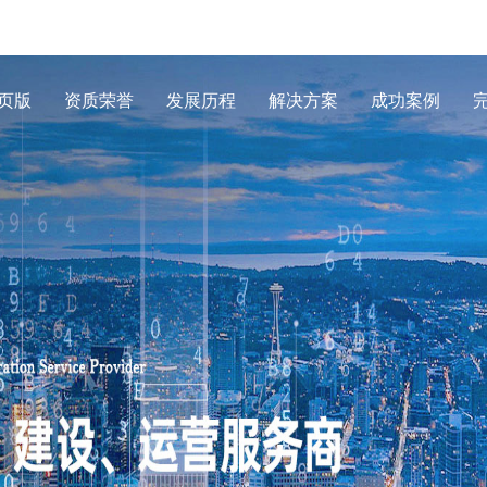
页版
资质荣誉
发展历程
解决方案
成功案例