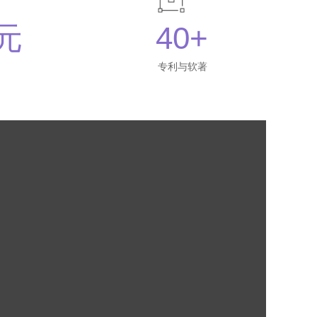
万元
40+
专利与软著