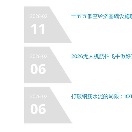
2026-02
11
2026-02
2026无人机航拍飞手做
06
2026-02
打破钢筋水泥的局限：IO
06