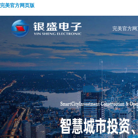
完美官方网页版
完美官方网