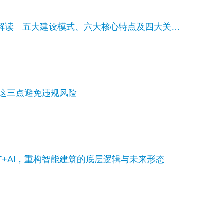
十五五低空经济基础设施解读：五大建设模式、六大核心特点及四大关键内容
好这三点避免违规风险
T+AI，重构智能建筑的底层逻辑与未来形态