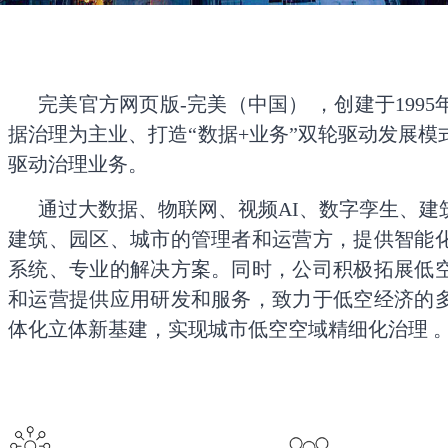
完美官方网页版-完美（中国） ，创建于199
据治理为主业、打造“数据+业务”双轮驱动发展
驱动治理业务。
通过大数据、物联网、视频AI、数字孪生、建
建筑、园区、城市的管理者和运营方，提供智能
系统、专业的解决方案。同时，公司积极拓展低
和运营提供应用研发和服务，致力于低空经济的
体化立体新基建，实现城市低空空域精细化治理 