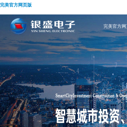
完美官方网页版
完美官方网