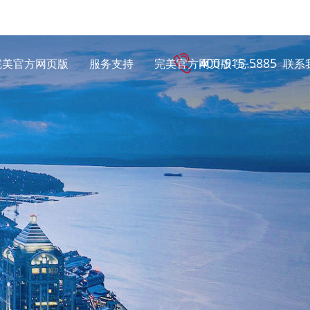
400-915-5885
完美官方网页版
服务支持
联系
完美官方网页版-完美（中国）