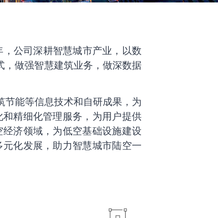
5年，公司深耕智慧城市产业，以数
模式，做强智慧建筑业务，做深数据
筑节能等信息技术和自研成果，为
化和精细化管理服务，为用户提供
空经济领域，为低空基础设施建设
多元化发展，助力智慧城市陆空一
。