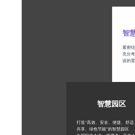
智
紧密结
充分考
设的需
智慧园区
打造“高效、安全、便捷、舒适
共享、绿色节能”的智慧园区