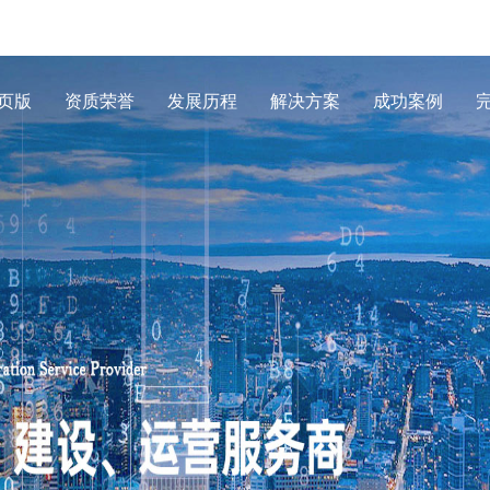
页版
资质荣誉
发展历程
解决方案
成功案例