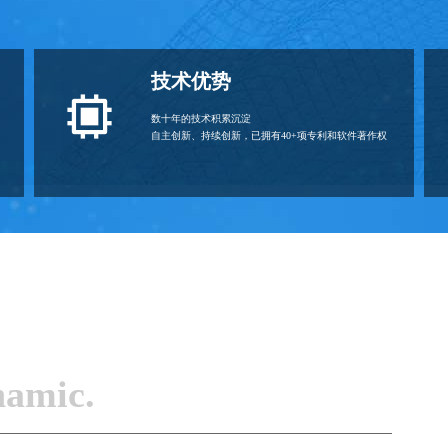
技术优势
数十年的技术积累沉淀
自主创新、持续创新，已拥有40+项专利和软件著作权
namic.