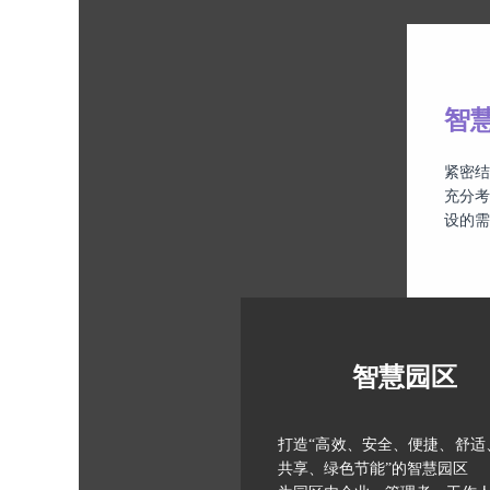
智
紧密结
充分考
设的需
智慧园区
打造“高效、安全、便捷、舒适
共享、绿色节能”的智慧园区