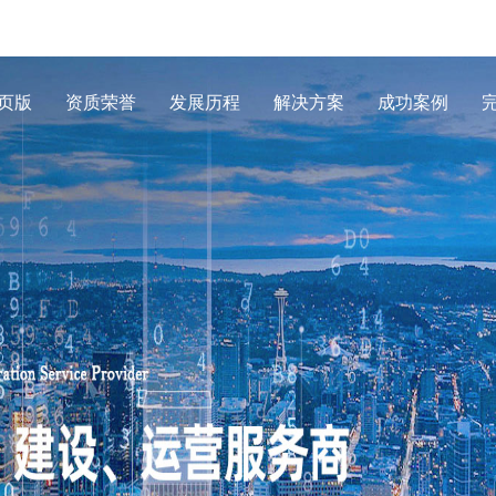
页版
资质荣誉
发展历程
解决方案
成功案例