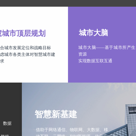
城市大脑
慧城市顶层规划
城市大脑——基于城市所产生
合城市发展定位和战略目标
资源
虑城市各类主体对智慧城市建
实现数据互联互通
求
智慧新基建
、数据
借助于网络通信、物联网、大数据、移