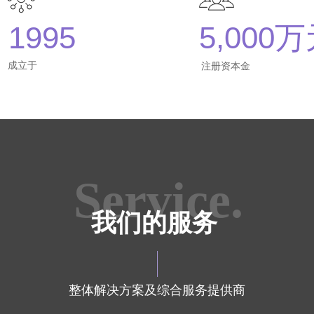
1995
5,000
成立于
注册资本金
Service.
我们的服务
整体解决方案及综合服务提供商