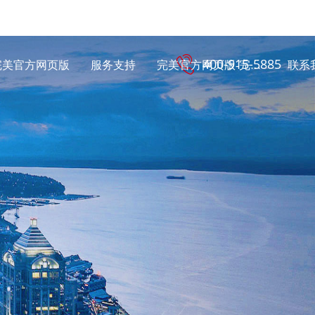
400-915-5885
完美官方网页版
服务支持
联系
完美官方网页版-完美（中国）