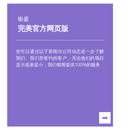
银盛
完美官方网页版
您可以通过以下新闻与公司动态进一步了解
我们。我们所签约的客户，无论他们的项目
是大或者是小，我们都将提供100%的服务
➡