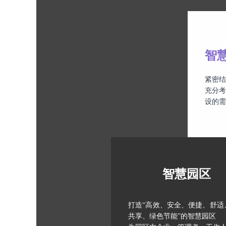
智
紧密结
充分考
设的需
智慧园区
打造“高效、安全、便捷、舒适
共享、绿色节能”的智慧园区