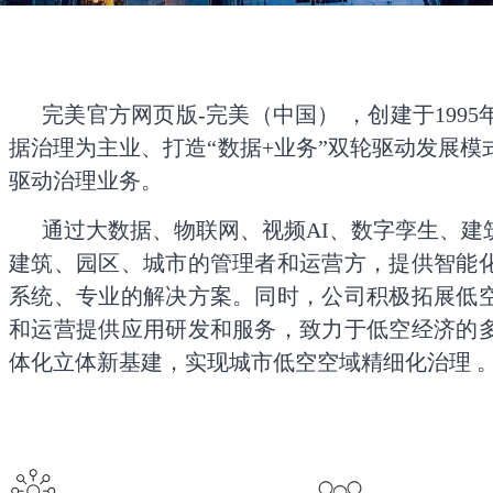
完美官方网页版-完美（中国） ，创建于199
据治理为主业、打造“数据+业务”双轮驱动发展
驱动治理业务。
通过大数据、物联网、视频AI、数字孪生、建
建筑、园区、城市的管理者和运营方，提供智能
系统、专业的解决方案。同时，公司积极拓展低
和运营提供应用研发和服务，致力于低空经济的
体化立体新基建，实现城市低空空域精细化治理 