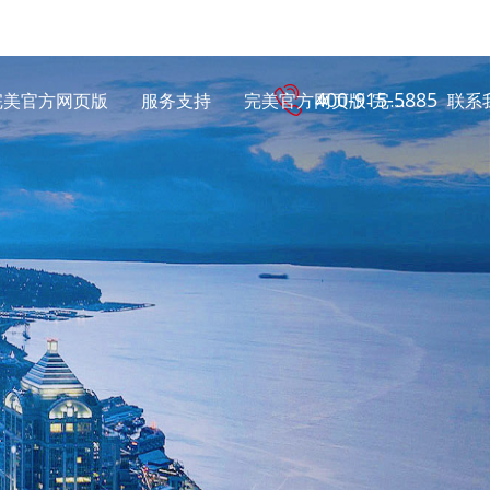
400-915-5885
完美官方网页版
服务支持
联系
完美官方网页版-完美（中国）