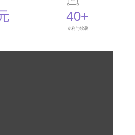
万元
40+
专利与软著