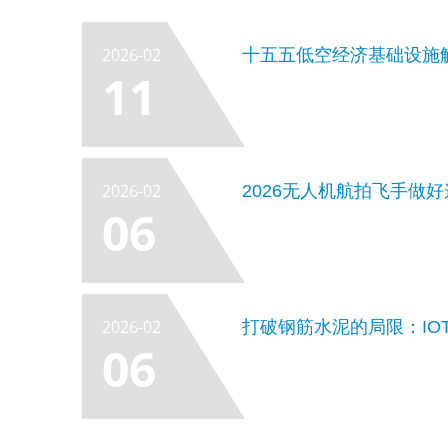
2026-02
11
2026-02
2026无人机航拍飞手做
06
2026-02
打破钢筋水泥的局限：IO
06