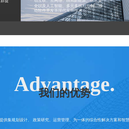
动互联、云网络、BIM
新能源、信息安
人群提
全以及人工智能、多元多线程控制、移
动软件开发等现代实用技术
Advantage.
我们的优势
提供集规划设计、 政策研究、运营管理、为一体的综合性解决方案和智