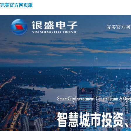
完美官方网页版
完美官方网