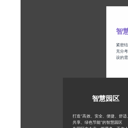
智
紧密结
充分考
设的需
智慧园区
打造“高效、安全、便捷、舒适
共享、绿色节能”的智慧园区