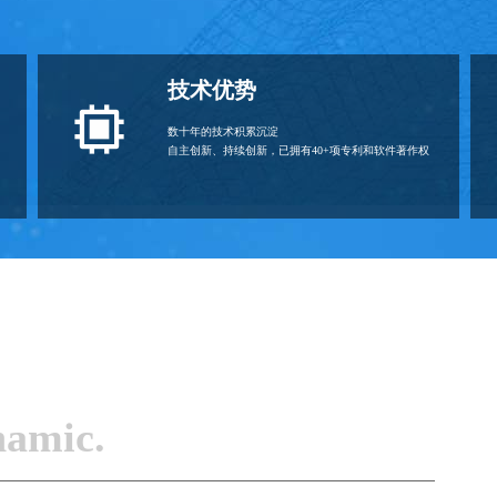
技术优势
数十年的技术积累沉淀
自主创新、持续创新，已拥有40+项专利和软件著作权
namic.