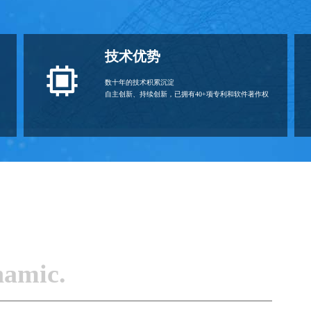
技术优势
数十年的技术积累沉淀
自主创新、持续创新，已拥有40+项专利和软件著作权
namic.