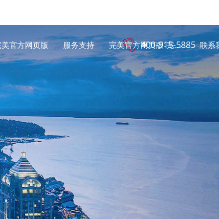
400-915-5885
完美官方网页版
服务支持
联系
完美官方网页版-完美（中国）