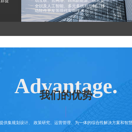
动互联、云网络、BIM
新能源、信息安
人群提
全以及人工智能、多元多线程控制、移
动软件开发等现代实用技术
Advantage.
我们的优势
提供集规划设计、 政策研究、运营管理、为一体的综合性解决方案和智