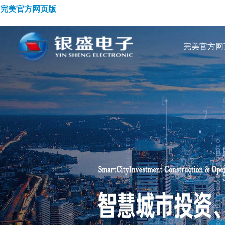
完美官方网页版
完美官方网