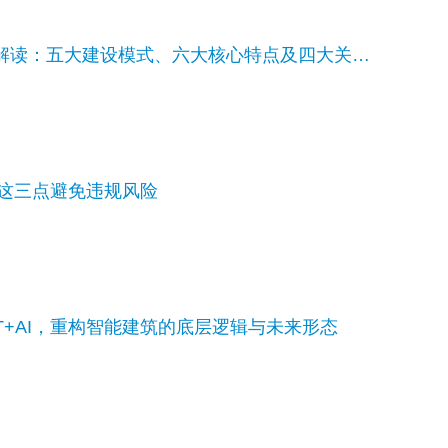
十五五低空经济基础设施解读：五大建设模式、六大核心特点及四大关键内容
好这三点避免违规风险
T+AI，重构智能建筑的底层逻辑与未来形态