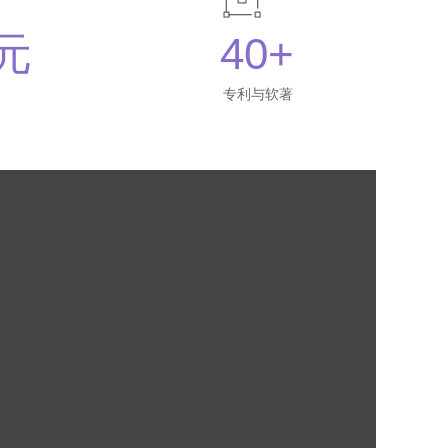
万元
40+
专利与软著