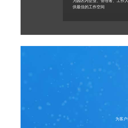
为园区内企业、管理者、工作
供最佳的工作空间
为客户