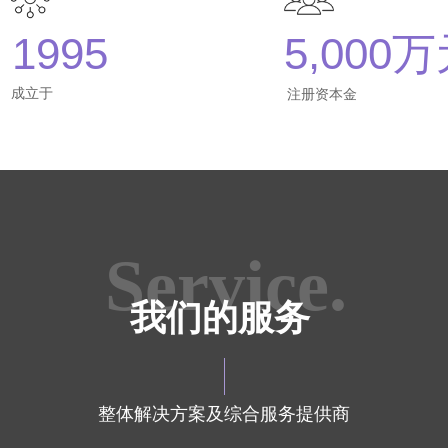
1995
5,000
成立于
注册资本金
Service.
我们的服务
整体解决方案及综合服务提供商