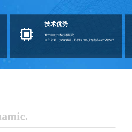
技术优势
数十年的技术积累沉淀
自主创新、持续创新，已拥有40+项专利和软件著作权
namic.