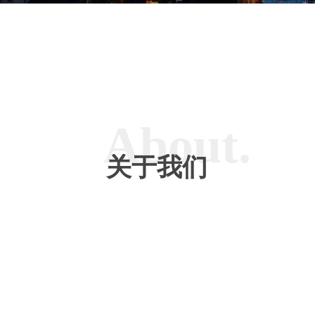
About.
关于我们