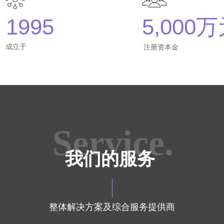
1995
5,000
成立于
注册资本金
Service.
我们的服务
整体解决方案及综合服务提供商