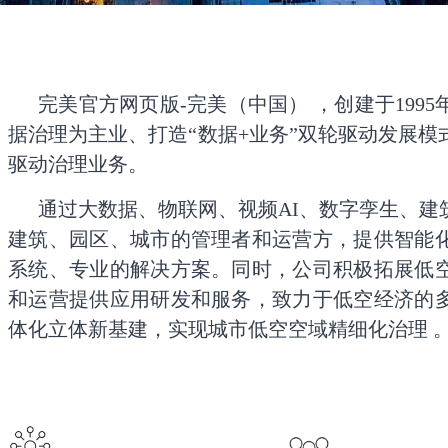
完美官方网页版-完美（中国） ，创建于199
据治理为主业、打造“数据+业务”双轮驱动发展
驱动治理业务。
通过大数据、物联网、视频AI、数字孪生、建
建筑、园区、城市的管理者和运营方，提供智能
系统、专业的解决方案。同时，公司积极拓展低
和运营提供应用研发和服务，致力于低空经济的
体化立体新基建，实现城市低空空域精细化治理 