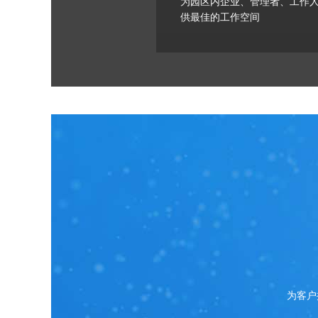
为园区内企业、管理者、工作
供最佳的工作空间
为客户