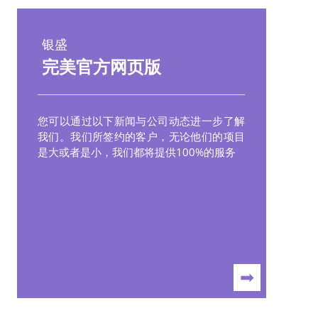
银盛
完美官方网页版
您可以通过以下新闻与公司动态进一步了解
我们。我们所签约的客户，无论他们的项目
是大或者是小，我们都将提供100%的服务
➡