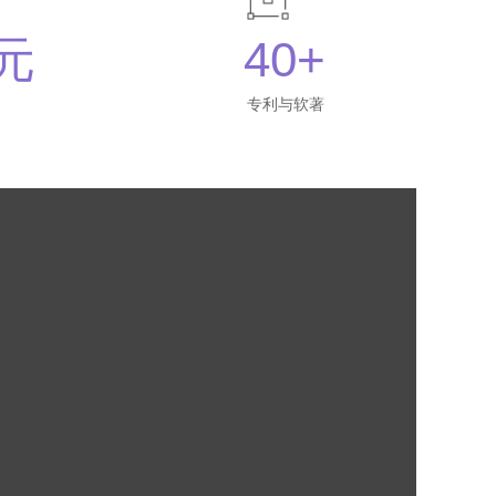
万元
40+
专利与软著