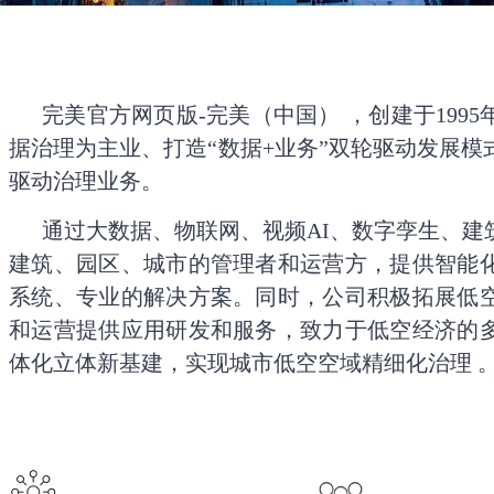
完美官方网页版-完美（中国） ，创建于199
据治理为主业、打造“数据+业务”双轮驱动发展
驱动治理业务。
通过大数据、物联网、视频AI、数字孪生、建
建筑、园区、城市的管理者和运营方，提供智能
系统、专业的解决方案。同时，公司积极拓展低
和运营提供应用研发和服务，致力于低空经济的
体化立体新基建，实现城市低空空域精细化治理 