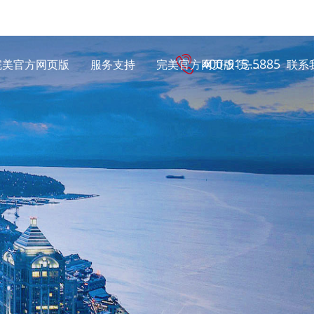
400-915-5885
完美官方网页版
服务支持
联系
完美官方网页版-完美（中国）