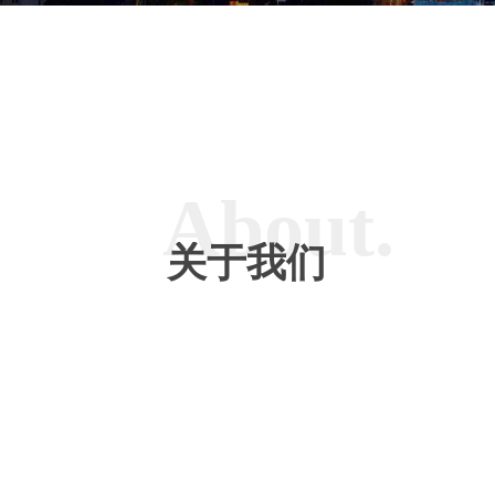
About.
关于我们