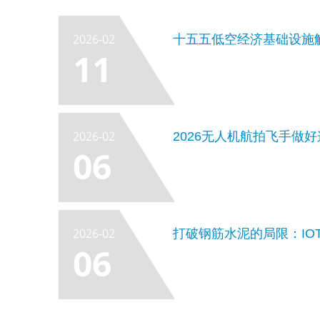
2026-02
11
2026-02
2026无人机航拍飞手做
06
2026-02
打破钢筋水泥的局限：IO
06