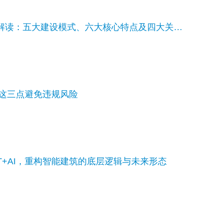
十五五低空经济基础设施解读：五大建设模式、六大核心特点及四大关键内容
好这三点避免违规风险
T+AI，重构智能建筑的底层逻辑与未来形态