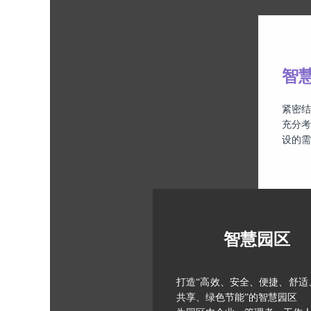
智
紧密结
充分考
设的需
智慧园区
打造“高效、安全、便捷、舒适
共享、绿色节能”的智慧园区