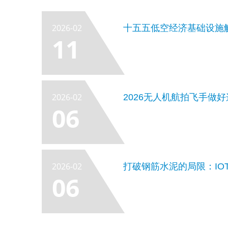
2026-02
11
2026-02
2026无人机航拍飞手做
06
2026-02
打破钢筋水泥的局限：IO
06