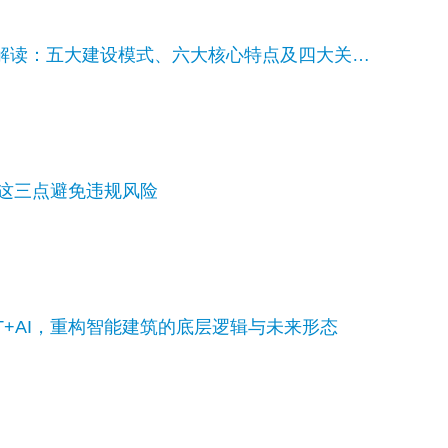
十五五低空经济基础设施解读：五大建设模式、六大核心特点及四大关键内容
好这三点避免违规风险
T+AI，重构智能建筑的底层逻辑与未来形态