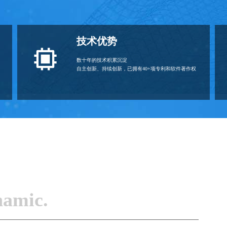
技术优势
数十年的技术积累沉淀
自主创新、持续创新，已拥有40+项专利和软件著作权
namic.