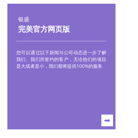
银盛
完美官方网页版
您可以通过以下新闻与公司动态进一步了解
我们。我们所签约的客户，无论他们的项目
是大或者是小，我们都将提供100%的服务
➡