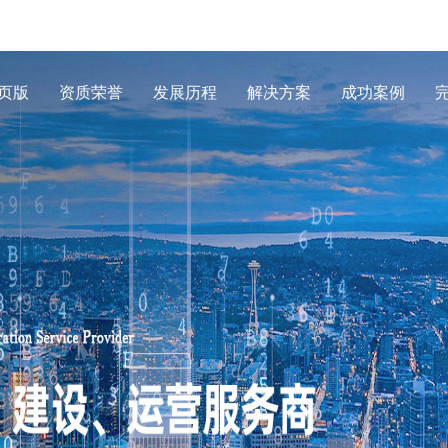
页版
资质荣誉
发展历程
解决方案
成功案例