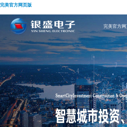
完美官方网页版
完美官方网