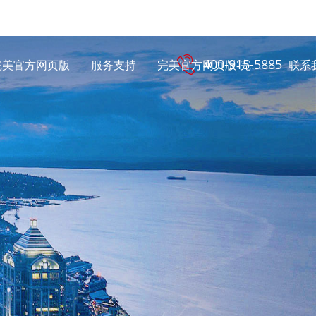
400-915-5885
完美官方网页版
服务支持
联系
完美官方网页版-完美（中国）