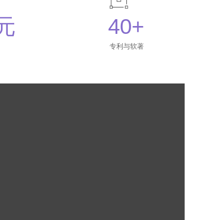
万元
40+
专利与软著