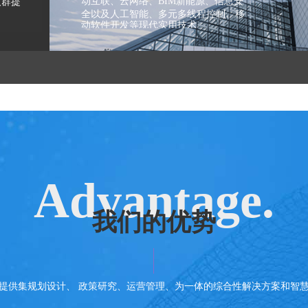
动互联、云网络、BIM
新能源、信息安
人群提
全以及人工智能、多元多线程控制、移
动软件开发等现代实用技术
Advantage.
我们的优势
提供集规划设计、 政策研究、运营管理、为一体的综合性解决方案和智