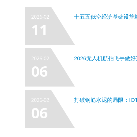
2026-02
11
2026-02
2026无人机航拍飞手做
06
2026-02
打破钢筋水泥的局限：IO
06