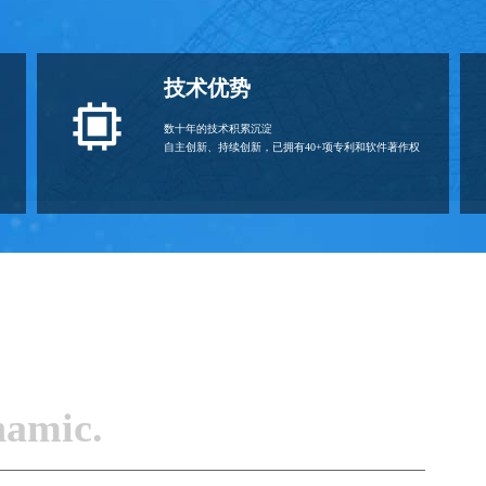
技术优势
数十年的技术积累沉淀
自主创新、持续创新，已拥有40+项专利和软件著作权
namic.