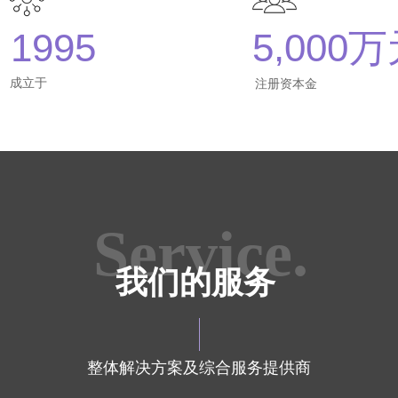
1995
5,000
成立于
注册资本金
Service.
我们的服务
整体解决方案及综合服务提供商