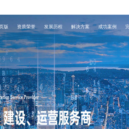
页版
资质荣誉
发展历程
解决方案
成功案例