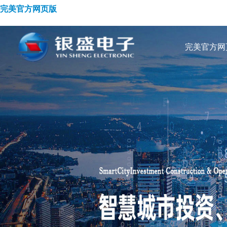
完美官方网页版
完美官方网