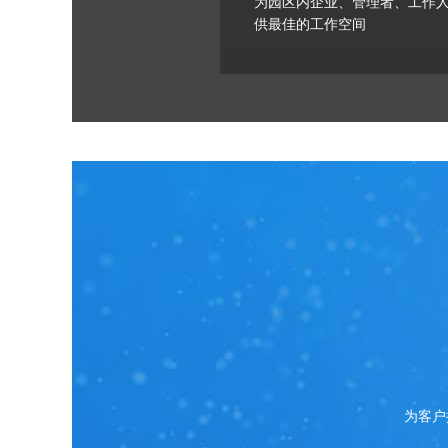
为园区内企业、管理者、工作
供最佳的工作空间
为客户