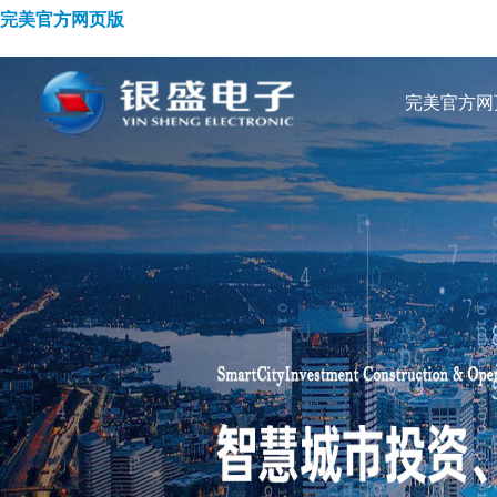
完美官方网页版
完美官方网