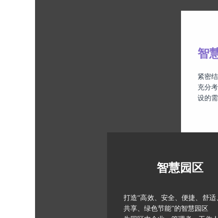
智
紧密结
充分考
设的需
智慧园区
打造“高效、安全、便捷、舒适
共享、绿色节能”的智慧园区