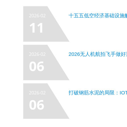
2026-02
11
2026-02
2026无人机航拍飞手做
06
2026-02
打破钢筋水泥的局限：IO
06