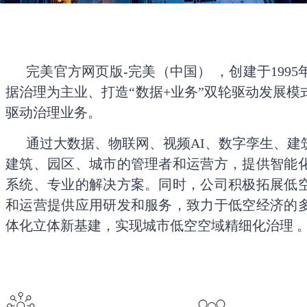
完美官方网页版-完美（中国） ，创建于199
据治理为主业、打造“数据+业务”双轮驱动发展
驱动治理业务。
通过大数据、物联网、视频AI、数字孪生、建
建筑、园区、城市的管理者和运营方，提供智能
系统、专业的解决方案。同时，公司积极拓展低
和运营提供应用研发和服务，致力于低空经济的
体化立体新基建，实现城市低空空域精细化治理 