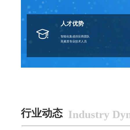
人才优势
智能化集成供应商团队
高素质专业技术人员
行业动态
Industry Dy