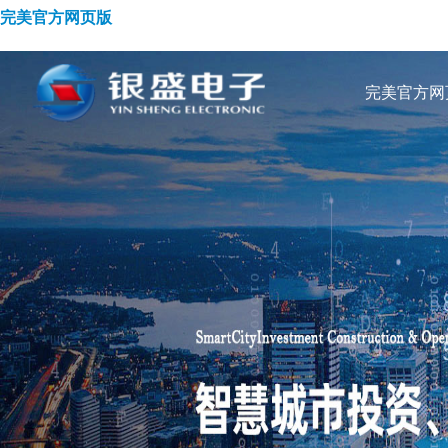
完美官方网页版
完美官方网