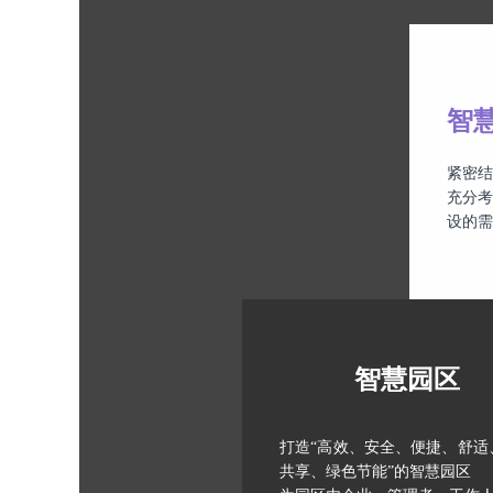
智
紧密结
充分考
设的需
智慧园区
打造“高效、安全、便捷、舒适
共享、绿色节能”的智慧园区