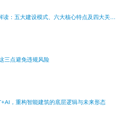
十五五低空经济基础设施解读：五大建设模式、六大核心特点及四大关键内容
好这三点避免违规风险
T+AI，重构智能建筑的底层逻辑与未来形态