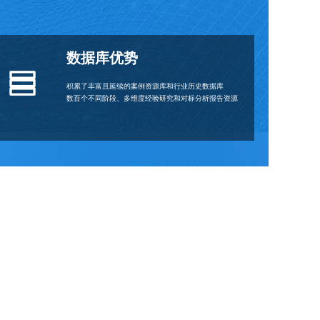
数据库优势
积累了丰富且延续的案例资源库和行业历史数据库
数百个不同阶段、多维度经验研究和对标分析报告资源