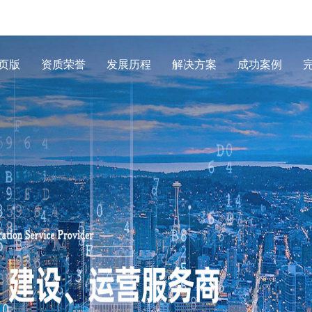
页版
资质荣誉
发展历程
解决方案
成功案例