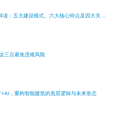
十五五低空经济基础设施解读：五大建设模式、六大核心特点及四大关键内容
好这三点避免违规风险
T+AI，重构智能建筑的底层逻辑与未来形态