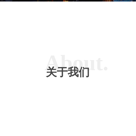
About.
关于我们