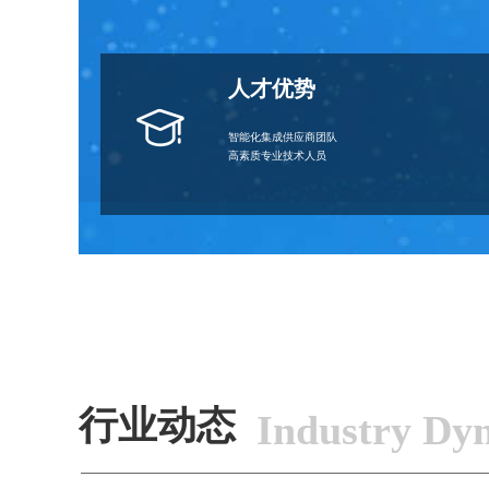
人才优势
智能化集成供应商团队
高素质专业技术人员
行业动态
Industry Dy