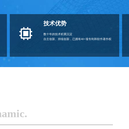
技术优势
数十年的技术积累沉淀
自主创新、持续创新，已拥有40+项专利和软件著作权
namic.