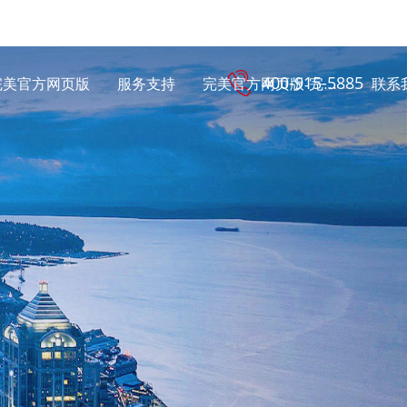
400-915-5885
完美官方网页版
服务支持
联系
完美官方网页版-完美（中国）