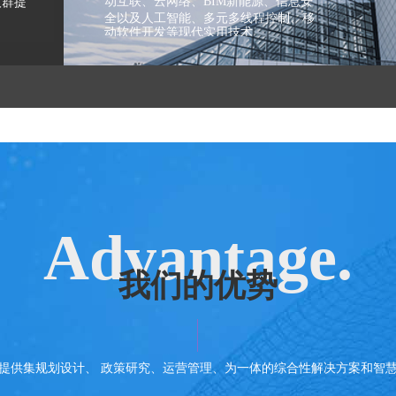
动互联、云网络、BIM
新能源、信息安
人群提
全以及人工智能、多元多线程控制、移
动软件开发等现代实用技术
Advantage.
我们的优势
提供集规划设计、 政策研究、运营管理、为一体的综合性解决方案和智