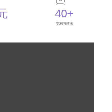
万元
40+
专利与软著