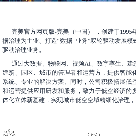
完美官方网页版-完美（中国） ，创建于199
据治理为主业、打造“数据+业务”双轮驱动发展
驱动治理业务。
通过大数据、物联网、视频AI、数字孪生、建
建筑、园区、城市的管理者和运营方，提供智能
系统、专业的解决方案。同时，公司积极拓展低
和运营提供应用研发和服务，致力于低空经济的
体化立体新基建，实现城市低空空域精细化治理 