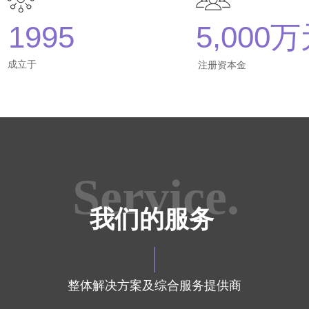
1995
5,000
成立于
注册资本金
Service.
我们的服务
整体解决方案及综合服务提供商