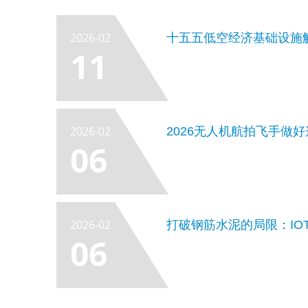
2026-02
11
2026-02
2026无人机航拍飞手做
06
2026-02
打破钢筋水泥的局限：IO
06