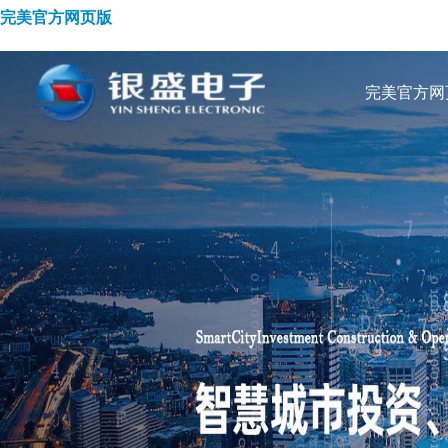
完美官方网页版
完美官方网