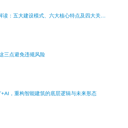
十五五低空经济基础设施解读：五大建设模式、六大核心特点及四大关键内容
好这三点避免违规风险
T+AI，重构智能建筑的底层逻辑与未来形态