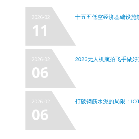
2026-02
11
2026-02
2026无人机航拍飞手做
06
2026-02
打破钢筋水泥的局限：IO
06