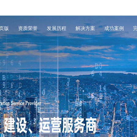
页版
资质荣誉
发展历程
解决方案
成功案例