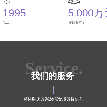
1995
5,000
成立于
注册资本金
Service.
我们的服务
整体解决方案及综合服务提供商