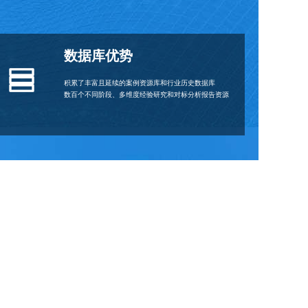
数据库优势
积累了丰富且延续的案例资源库和行业历史数据库
数百个不同阶段、多维度经验研究和对标分析报告资源