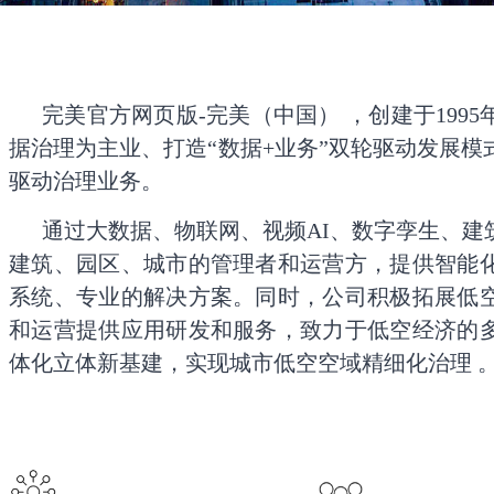
完美官方网页版-完美（中国） ，创建于199
据治理为主业、打造“数据+业务”双轮驱动发展
驱动治理业务。
通过大数据、物联网、视频AI、数字孪生、建
建筑、园区、城市的管理者和运营方，提供智能
系统、专业的解决方案。同时，公司积极拓展低
和运营提供应用研发和服务，致力于低空经济的
体化立体新基建，实现城市低空空域精细化治理 