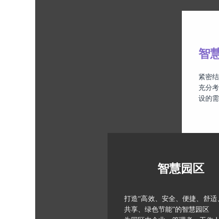
智
紧密结
充分考
设的需
智慧园区
打造“高效、安全、便捷、舒适
共享、绿色节能”的智慧园区