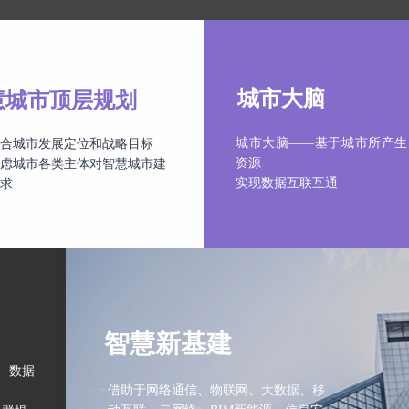
城市大脑
慧城市顶层规划
城市大脑——基于城市所产生
合城市发展定位和战略目标
资源
虑城市各类主体对智慧城市建
实现数据互联互通
求
智慧新基建
、数据
借助于网络通信、物联网、大数据、移