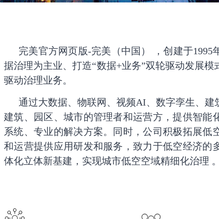
完美官方网页版-完美（中国） ，创建于199
据治理为主业、打造“数据+业务”双轮驱动发展
驱动治理业务。
通过大数据、物联网、视频AI、数字孪生、建
建筑、园区、城市的管理者和运营方，提供智能
系统、专业的解决方案。同时，公司积极拓展低
和运营提供应用研发和服务，致力于低空经济的
体化立体新基建，实现城市低空空域精细化治理 