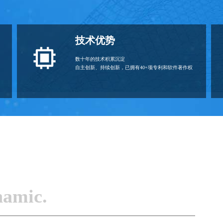
技术优势
数十年的技术积累沉淀
自主创新、持续创新，已拥有40+项专利和软件著作权
namic.