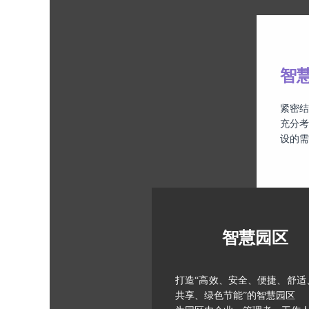
智
紧密结
充分考
设的需
智慧园区
打造“高效、安全、便捷、舒适
共享、绿色节能”的智慧园区