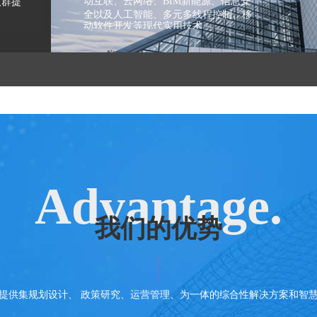
动互联、云网络、BIM
新能源、信息安
人群提
全以及人工智能、多元多线程控制、移
动软件开发等现代实用技术
Advantage.
我们的优势
提供集规划设计、 政策研究、运营管理、为一体的综合性解决方案和智