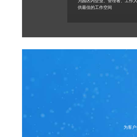
为园区内企业、管理者、工作
供最佳的工作空间
为客户