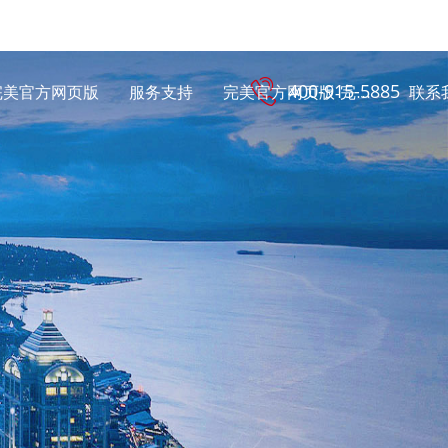
400-915-5885
完美官方网页版
服务支持
联系
完美官方网页版-完美（中国）