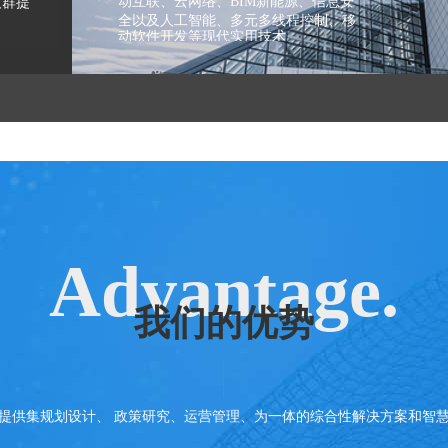
动互联、云网络、BIM
新能源、信息安
人群提
全以及人工智能、多元多线程控制、移
动软件开发等现代实用技术
Advantage.
我们的优势
提供集规划设计、 政策研究、运营管理、为一体的综合性解决方案和智