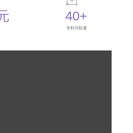
万元
40+
专利与软著