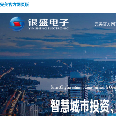
完美官方网页版
完美官方网