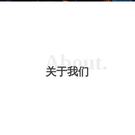
About.
关于我们