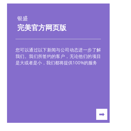
银盛
完美官方网页版
您可以通过以下新闻与公司动态进一步了解
我们。我们所签约的客户，无论他们的项目
是大或者是小，我们都将提供100%的服务
➡