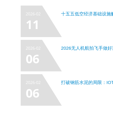
2026-02
11
2026-02
2026无人机航拍飞手做
06
2026-02
打破钢筋水泥的局限：IO
06