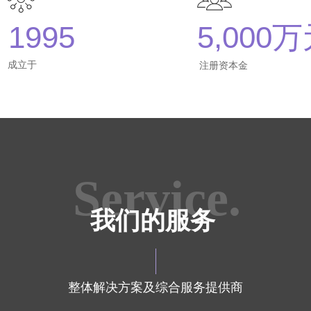
1995
5,000
成立于
注册资本金
Service.
我们的服务
整体解决方案及综合服务提供商