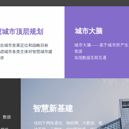
城市大脑
慧城市顶层规划
城市大脑——基于城市所产生
合城市发展定位和战略目标
资源
虑城市各类主体对智慧城市建
实现数据互联互通
求
智慧新基建
、数据
借助于网络通信、物联网、大数据、移