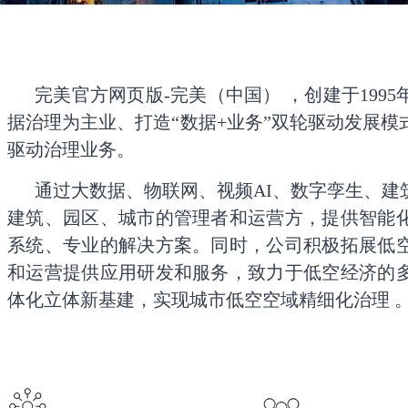
完美官方网页版-完美（中国） ，创建于199
据治理为主业、打造“数据+业务”双轮驱动发展
驱动治理业务。
通过大数据、物联网、视频AI、数字孪生、建
建筑、园区、城市的管理者和运营方，提供智能
系统、专业的解决方案。同时，公司积极拓展低
和运营提供应用研发和服务，致力于低空经济的
体化立体新基建，实现城市低空空域精细化治理 