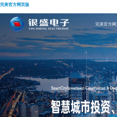
完美官方网页版
完美官方网