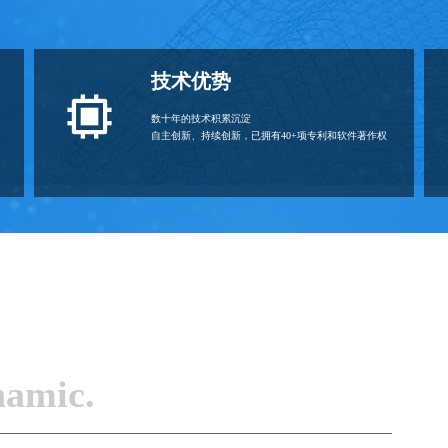
技术优势
数十年的技术积累沉淀
自主创新、持续创新，已拥有40+项专利和软件著作权
namic.