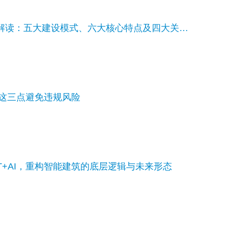
十五五低空经济基础设施解读：五大建设模式、六大核心特点及四大关键内容
好这三点避免违规风险
T+AI，重构智能建筑的底层逻辑与未来形态