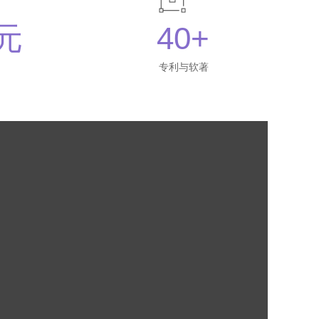
万元
40+
专利与软著