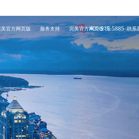
400-915-5885
完美官方网页版
服务支持
联系
完美官方网页版-完美（中国）