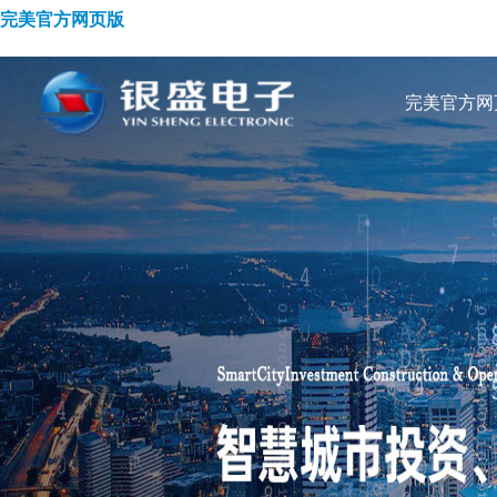
完美官方网页版
完美官方网