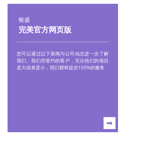
银盛
完美官方网页版
您可以通过以下新闻与公司动态进一步了解
我们。我们所签约的客户，无论他们的项目
是大或者是小，我们都将提供100%的服务
➡