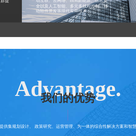
动互联、云网络、BIM
新能源、信息安
人群提
全以及人工智能、多元多线程控制、移
动软件开发等现代实用技术
Advantage.
我们的优势
提供集规划设计、 政策研究、运营管理、为一体的综合性解决方案和智