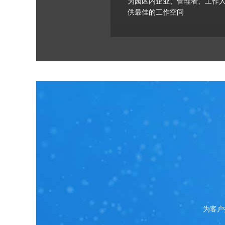
为园区内企业、管理者、工作
供最佳的工作空间
为客户