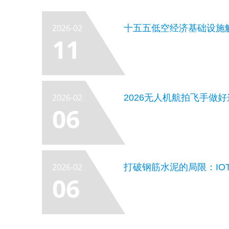
2026-02
11
2026-02
2026无人机航拍飞手做
06
2026-02
打破钢筋水泥的局限：IO
06