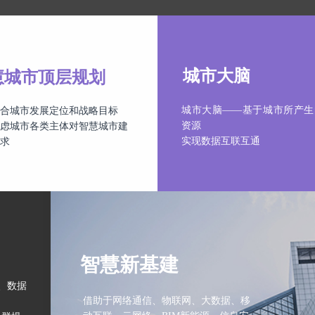
城市大脑
慧城市顶层规划
城市大脑——基于城市所产生
合城市发展定位和战略目标
资源
虑城市各类主体对智慧城市建
实现数据互联互通
求
智慧新基建
、数据
借助于网络通信、物联网、大数据、移