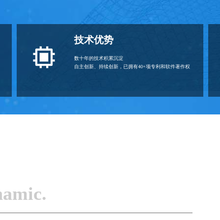
技术优势
数十年的技术积累沉淀
自主创新、持续创新，已拥有40+项专利和软件著作权
namic.