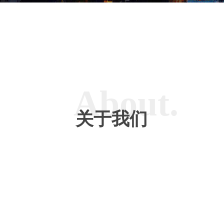
About.
关于我们