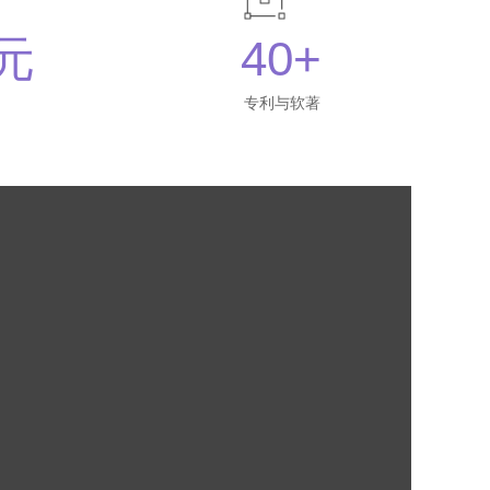
万元
40+
专利与软著