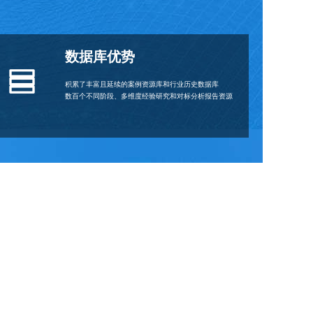
数据库优势
积累了丰富且延续的案例资源库和行业历史数据库
数百个不同阶段、多维度经验研究和对标分析报告资源