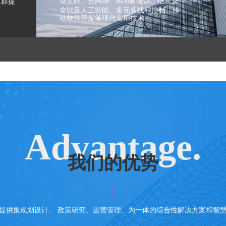
动互联、云网络、BIM
新能源、信息安
人群提
全以及人工智能、多元多线程控制、移
动软件开发等现代实用技术
Advantage.
我们的优势
提供集规划设计、 政策研究、运营管理、为一体的综合性解决方案和智