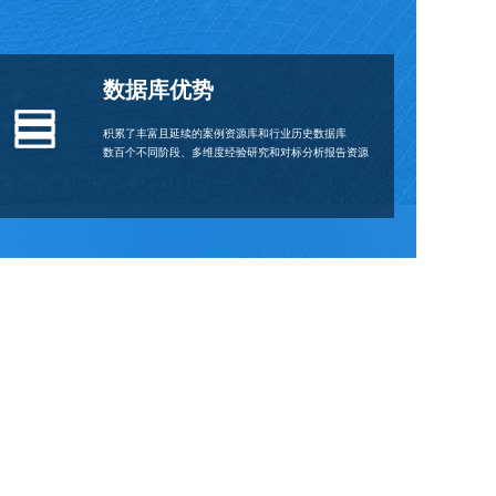
数据库优势
积累了丰富且延续的案例资源库和行业历史数据库
数百个不同阶段、多维度经验研究和对标分析报告资源