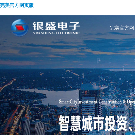
完美官方网页版
完美官方网