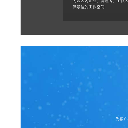
为园区内企业、管理者、工作
供最佳的工作空间
为客户