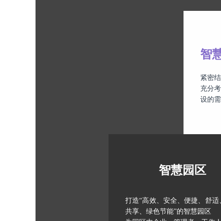
智
紧密结
充分考
设的需
智慧园区
打造“高效、安全、便捷、舒适
共享、绿色节能”的智慧园区