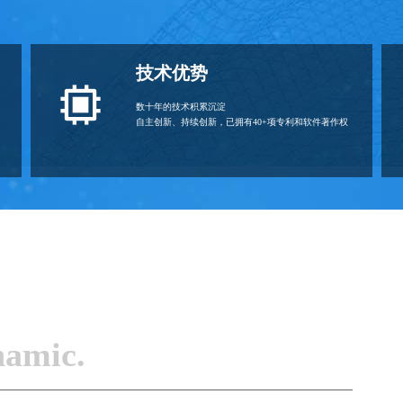
技术优势
数十年的技术积累沉淀
自主创新、持续创新，已拥有40+项专利和软件著作权
namic.