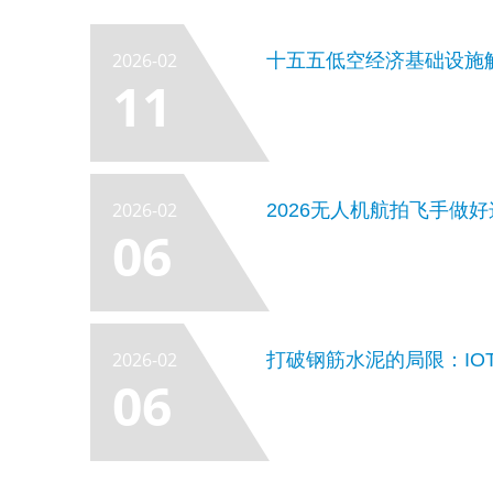
2026-02
11
2026-02
2026无人机航拍飞手做
06
2026-02
打破钢筋水泥的局限：IO
06