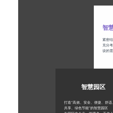
智
紧密结
充分考
设的需
智慧园区
打造“高效、安全、便捷、舒适
共享、绿色节能”的智慧园区