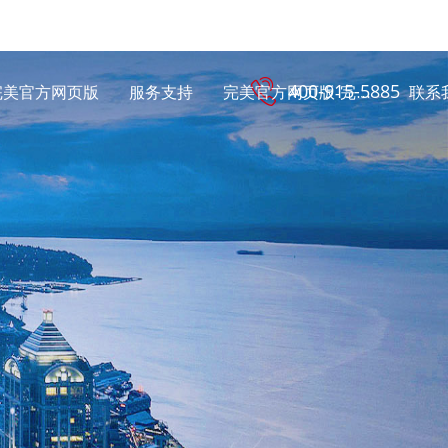
400-915-5885
完美官方网页版
服务支持
联系
完美官方网页版-完美（中国）