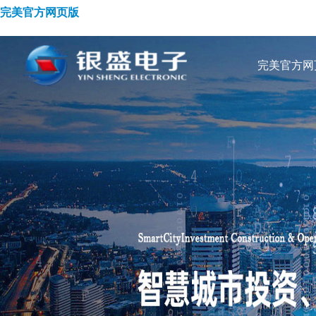
完美官方网页版
完美官方网