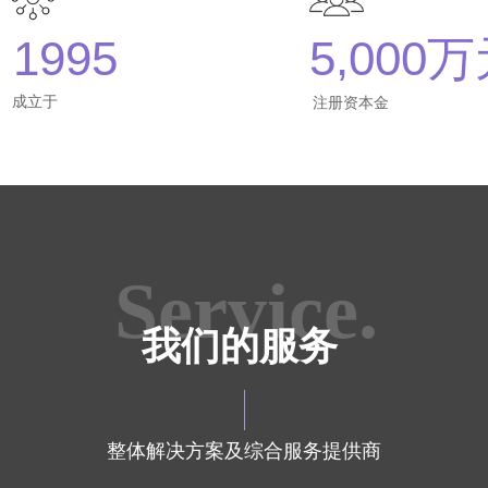
1995
5,000
成立于
注册资本金
Service.
我们的服务
整体解决方案及综合服务提供商