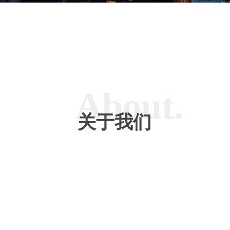
About.
关于我们