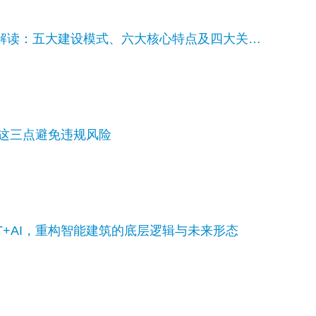
十五五低空经济基础设施解读：五大建设模式、六大核心特点及四大关键内容
好这三点避免违规风险
T+AI，重构智能建筑的底层逻辑与未来形态