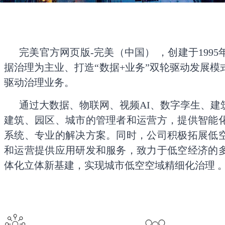
完美官方网页版-完美（中国） ，创建于199
据治理为主业、打造“数据+业务”双轮驱动发展
驱动治理业务。
通过大数据、物联网、视频AI、数字孪生、建
建筑、园区、城市的管理者和运营方，提供智能
系统、专业的解决方案。同时，公司积极拓展低
和运营提供应用研发和服务，致力于低空经济的
体化立体新基建，实现城市低空空域精细化治理 