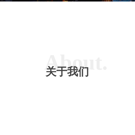
About.
关于我们