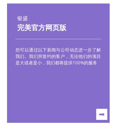
银盛
完美官方网页版
您可以通过以下新闻与公司动态进一步了解
我们。我们所签约的客户，无论他们的项目
是大或者是小，我们都将提供100%的服务
➡