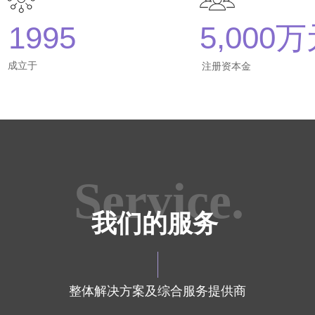
1995
5,000
成立于
注册资本金
Service.
我们的服务
整体解决方案及综合服务提供商