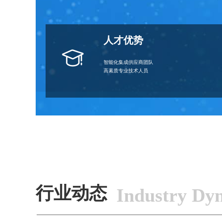
人才优势
智能化集成供应商团队
高素质专业技术人员
行业动态
Industry Dy