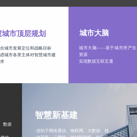
城市大脑
慧城市顶层规划
城市大脑——基于城市所产生
合城市发展定位和战略目标
资源
虑城市各类主体对智慧城市建
实现数据互联互通
求
智慧新基建
、数据
借助于网络通信、物联网、大数据、移