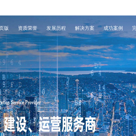
页版
资质荣誉
发展历程
解决方案
成功案例