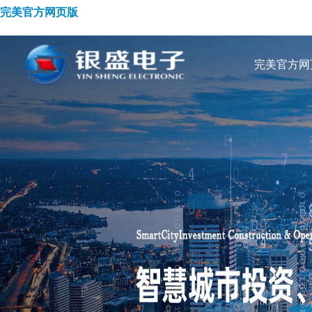
完美官方网页版
完美官方网