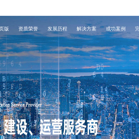
页版
资质荣誉
发展历程
解决方案
成功案例