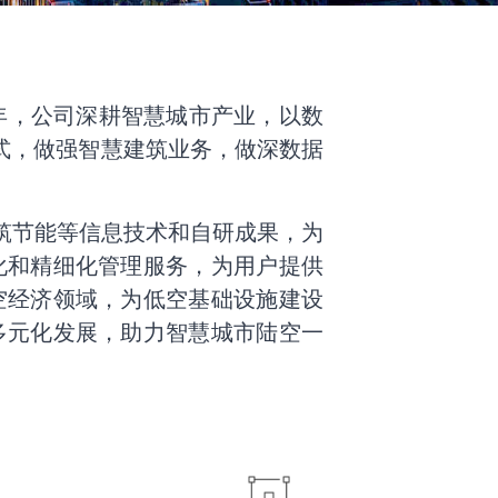
5年，公司深耕智慧城市产业，以数
模式，做强智慧建筑业务，做深数据
筑节能等信息技术和自研成果，为
化和精细化管理服务，为用户提供
空经济领域，为低空基础设施建设
多元化发展，助力智慧城市陆空一
。