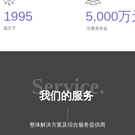
1995
5,000
成立于
注册资本金
Service.
我们的服务
整体解决方案及综合服务提供商