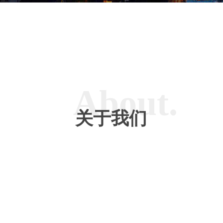
About.
关于我们