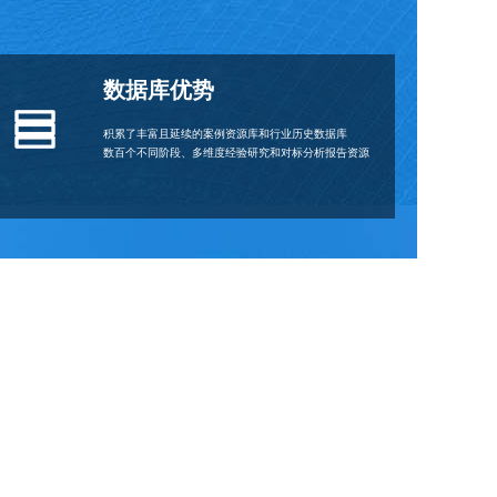
数据库优势
积累了丰富且延续的案例资源库和行业历史数据库
数百个不同阶段、多维度经验研究和对标分析报告资源