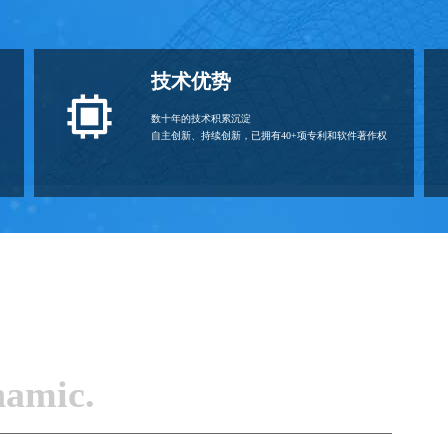
技术优势
数十年的技术积累沉淀
自主创新、持续创新，已拥有40+项专利和软件著作权
namic.