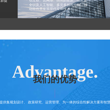
动互联、云网络、BIM
新能源、信息安
人群提
全以及人工智能、多元多线程控制、移
动软件开发等现代实用技术
Advantage.
我们的优势
提供集规划设计、 政策研究、运营管理、为一体的综合性解决方案和智