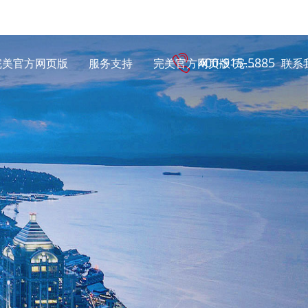
400-915-5885
完美官方网页版
服务支持
联系
完美官方网页版-完美（中国）