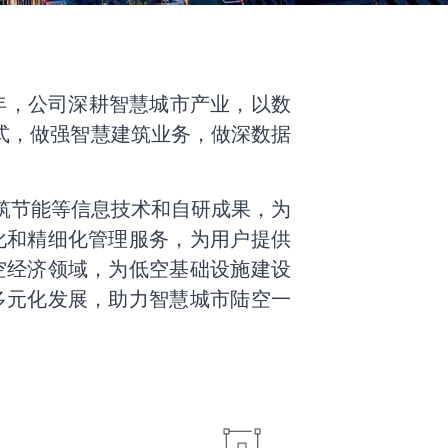
5年，公司深耕智慧城市产业，以数
模式，做强智慧建筑业务，做深数据
筑节能等信息技术和自研成果，为
化和精细化管理服务，为用户提供
空经济领域，为低空基础设施建设
多元化发展，助力智慧城市陆空一
。