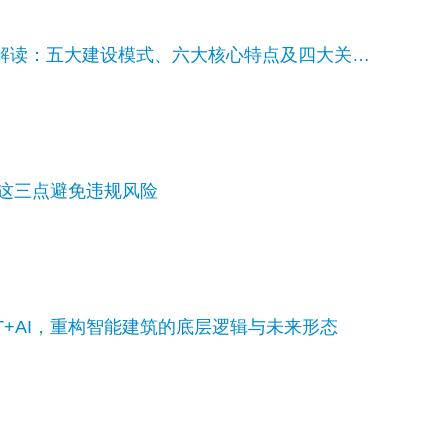
十五五低空经济基础设施解读：五大建设模式、六大核心特点及四大关键内容
好这三点避免违规风险
T+AI，重构智能建筑的底层逻辑与未来形态