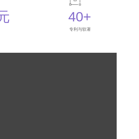
万元
40+
专利与软著