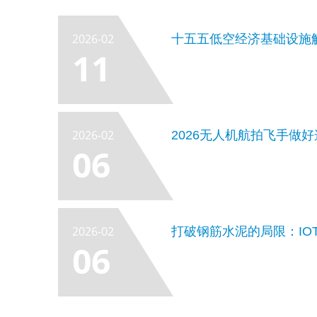
2026-02
11
2026-02
2026无人机航拍飞手做
06
2026-02
打破钢筋水泥的局限：IO
06