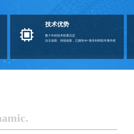
技术优势
数十年的技术积累沉淀
自主创新、持续创新，已拥有40+项专利和软件著作权
namic.