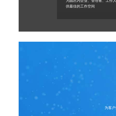
为园区内企业、管理者、工作
供最佳的工作空间
为客户