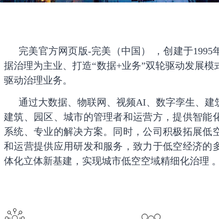
完美官方网页版-完美（中国） ，创建于199
据治理为主业、打造“数据+业务”双轮驱动发展
驱动治理业务。
通过大数据、物联网、视频AI、数字孪生、建
建筑、园区、城市的管理者和运营方，提供智能
系统、专业的解决方案。同时，公司积极拓展低
和运营提供应用研发和服务，致力于低空经济的
体化立体新基建，实现城市低空空域精细化治理 