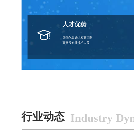
人才优势
智能化集成供应商团队
高素质专业技术人员
行业动态
Industry Dy