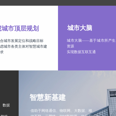
城市大脑
慧城市顶层规划
城市大脑——基于城市所产生
合城市发展定位和战略目标
资源
虑城市各类主体对智慧城市建
实现数据互联互通
求
智慧新基建
、数据
借助于网络通信、物联网、大数据、移