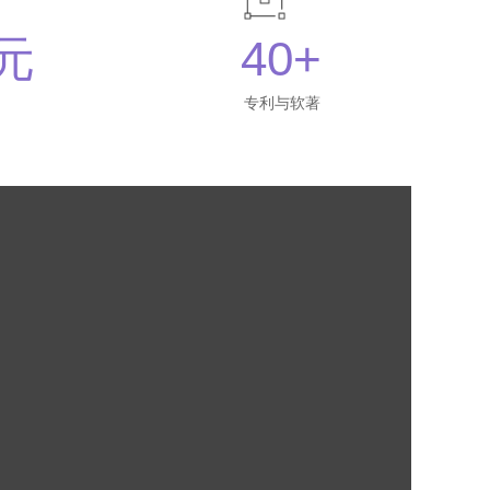
万元
40+
专利与软著