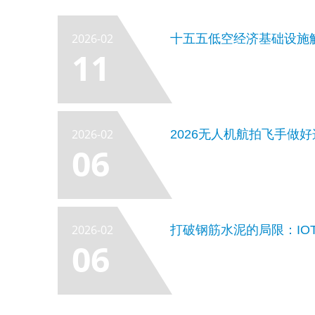
2026-02
11
2026-02
2026无人机航拍飞手做
06
2026-02
打破钢筋水泥的局限：IO
06