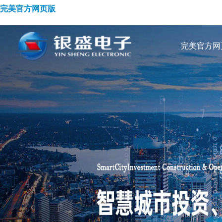
完美官方网页版
完美官方网