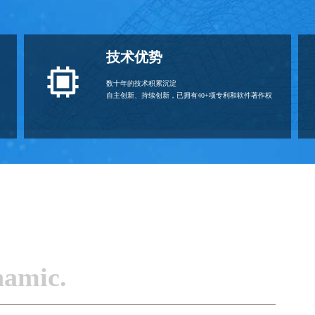
技术优势
数十年的技术积累沉淀
自主创新、持续创新，已拥有40+项专利和软件著作权
namic.