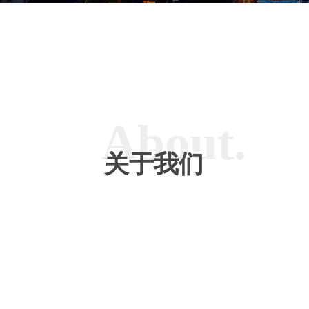
About.
关于我们