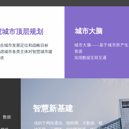
城市大脑
慧城市顶层规划
城市大脑——基于城市所产生
合城市发展定位和战略目标
资源
虑城市各类主体对智慧城市建
实现数据互联互通
求
智慧新基建
、数据
借助于网络通信、物联网、大数据、移