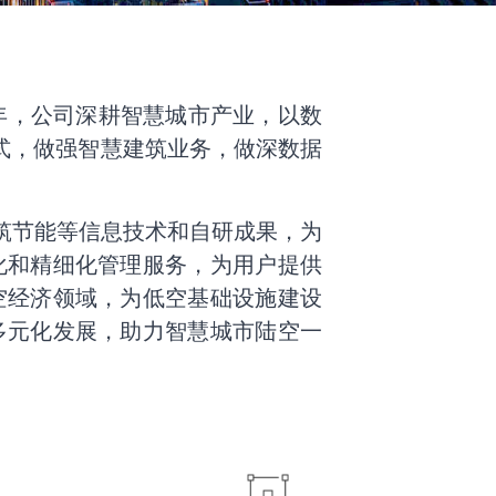
5年，公司深耕智慧城市产业，以数
模式，做强智慧建筑业务，做深数据
筑节能等信息技术和自研成果，为
化和精细化管理服务，为用户提供
空经济领域，为低空基础设施建设
多元化发展，助力智慧城市陆空一
。