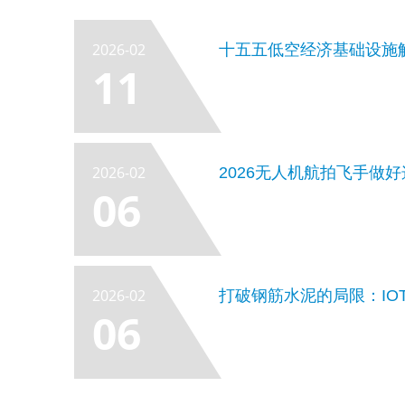
2026-02
11
2026-02
2026无人机航拍飞手做
06
2026-02
打破钢筋水泥的局限：IO
06