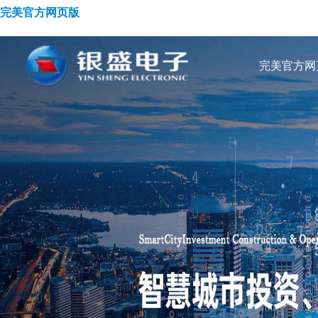
完美官方网页版
完美官方网