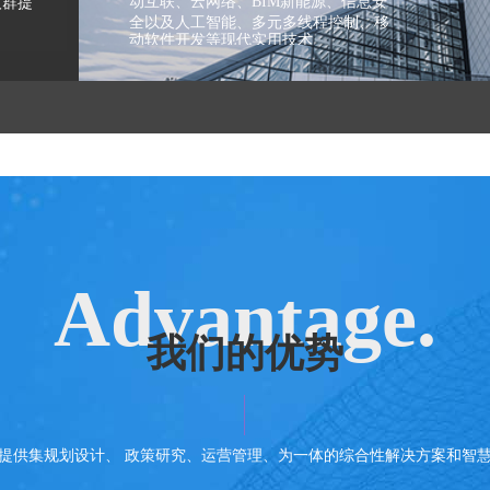
动互联、云网络、BIM
新能源、信息安
人群提
全以及人工智能、多元多线程控制、移
动软件开发等现代实用技术
Advantage.
我们的优势
提供集规划设计、 政策研究、运营管理、为一体的综合性解决方案和智