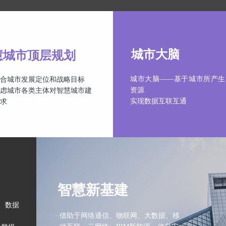
城市大脑
慧城市顶层规划
城市大脑——基于城市所产生
合城市发展定位和战略目标
资源
虑城市各类主体对智慧城市建
实现数据互联互通
求
智慧新基建
、数据
借助于网络通信、物联网、大数据、移