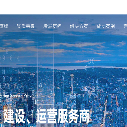
页版
资质荣誉
发展历程
解决方案
成功案例