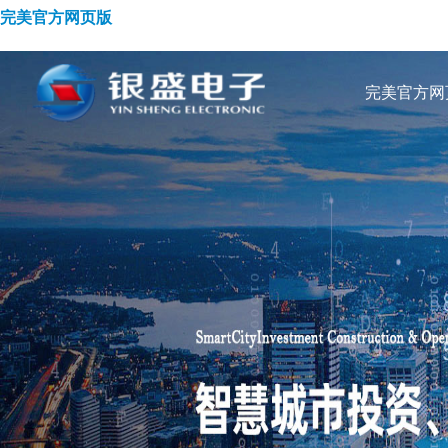
完美官方网页版
完美官方网