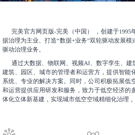
完美官方网页版-完美（中国） ，创建于199
据治理为主业、打造“数据+业务”双轮驱动发展
驱动治理业务。
通过大数据、物联网、视频AI、数字孪生、建
建筑、园区、城市的管理者和运营方，提供智能
系统、专业的解决方案。同时，公司积极拓展低
和运营提供应用研发和服务，致力于低空经济的
体化立体新基建，实现城市低空空域精细化治理 