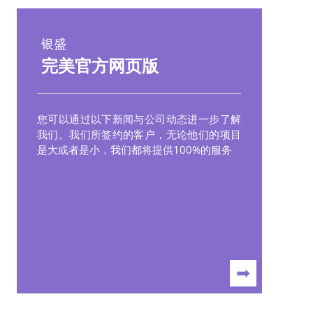
银盛
完美官方网页版
您可以通过以下新闻与公司动态进一步了解
我们。我们所签约的客户，无论他们的项目
是大或者是小，我们都将提供100%的服务
➡