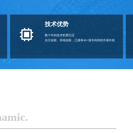
技术优势
数十年的技术积累沉淀
自主创新、持续创新，已拥有40+项专利和软件著作权
namic.