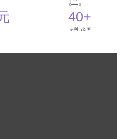
万元
40+
专利与软著