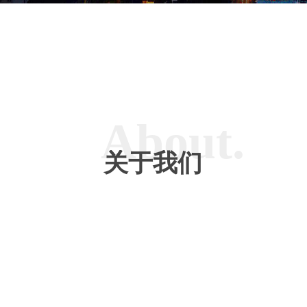
About.
关于我们