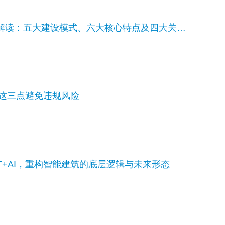
十五五低空经济基础设施解读：五大建设模式、六大核心特点及四大关键内容
好这三点避免违规风险
T+AI，重构智能建筑的底层逻辑与未来形态