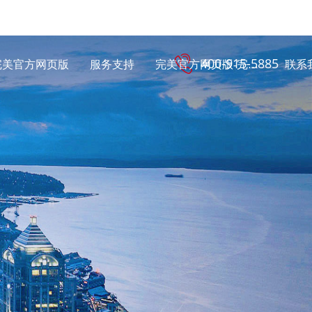
400-915-5885
完美官方网页版
服务支持
联系
完美官方网页版-完美（中国）