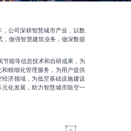
5年，公司深耕智慧城市产业，以数
模式，做强智慧建筑业务，做深数据
筑节能等信息技术和自研成果，为
化和精细化管理服务，为用户提供
空经济领域，为低空基础设施建设
多元化发展，助力智慧城市陆空一
。