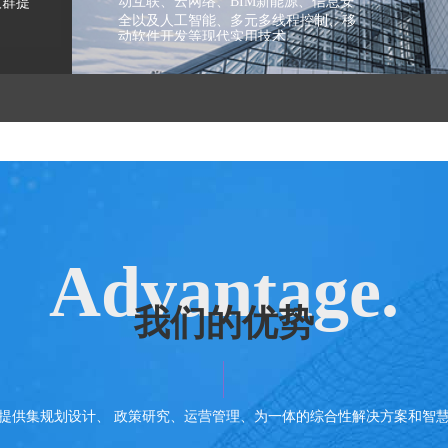
动互联、云网络、BIM
新能源、信息安
人群提
全以及人工智能、多元多线程控制、移
动软件开发等现代实用技术
Advantage.
我们的优势
提供集规划设计、 政策研究、运营管理、为一体的综合性解决方案和智