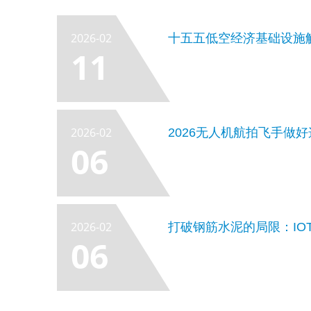
2026-02
11
2026-02
2026无人机航拍飞手做
06
2026-02
打破钢筋水泥的局限：IO
06