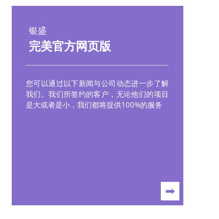
银盛
完美官方网页版
您可以通过以下新闻与公司动态进一步了解
我们。我们所签约的客户，无论他们的项目
是大或者是小，我们都将提供100%的服务
➡