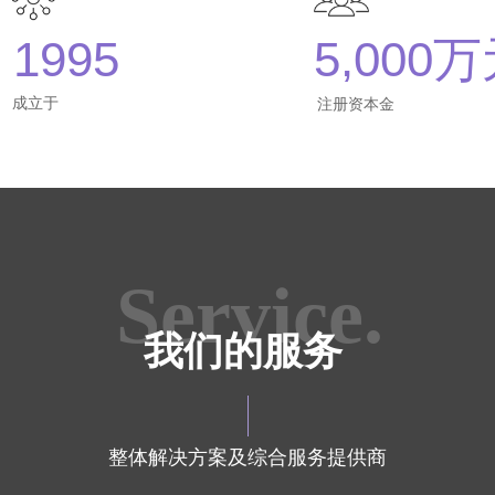
1995
5,000
成立于
注册资本金
Service.
我们的服务
整体解决方案及综合服务提供商