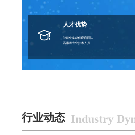
人才优势
智能化集成供应商团队
高素质专业技术人员
行业动态
Industry Dy