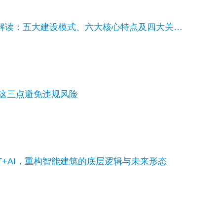
十五五低空经济基础设施解读：五大建设模式、六大核心特点及四大关键内容
好这三点避免违规风险
T+AI，重构智能建筑的底层逻辑与未来形态