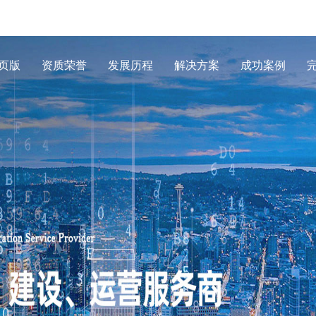
页版
资质荣誉
发展历程
解决方案
成功案例