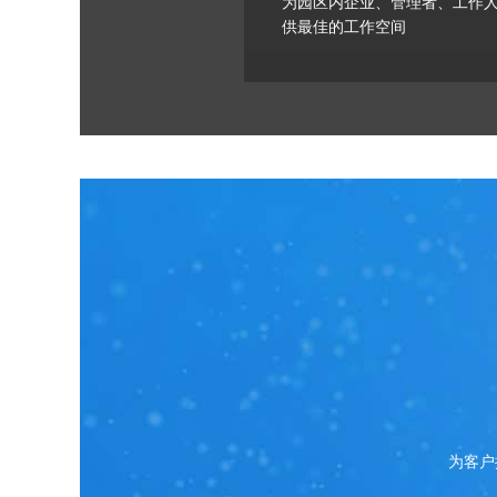
为园区内企业、管理者、工作
供最佳的工作空间
为客户