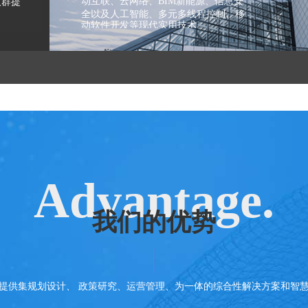
动互联、云网络、BIM
新能源、信息安
人群提
全以及人工智能、多元多线程控制、移
动软件开发等现代实用技术
Advantage.
我们的优势
提供集规划设计、 政策研究、运营管理、为一体的综合性解决方案和智