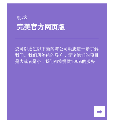
银盛
完美官方网页版
您可以通过以下新闻与公司动态进一步了解
我们。我们所签约的客户，无论他们的项目
是大或者是小，我们都将提供100%的服务
➡