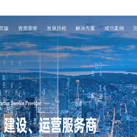
页版
资质荣誉
发展历程
解决方案
成功案例