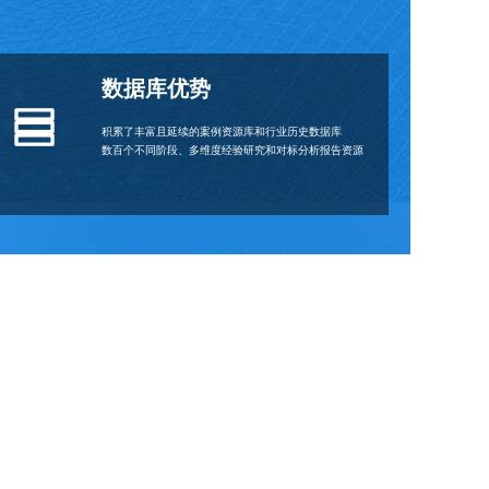
数据库优势
积累了丰富且延续的案例资源库和行业历史数据库
数百个不同阶段、多维度经验研究和对标分析报告资源