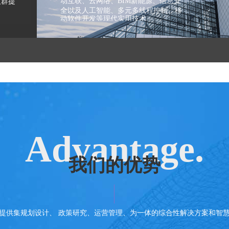
动互联、云网络、BIM
新能源、信息安
人群提
全以及人工智能、多元多线程控制、移
动软件开发等现代实用技术
Advantage.
我们的优势
提供集规划设计、 政策研究、运营管理、为一体的综合性解决方案和智