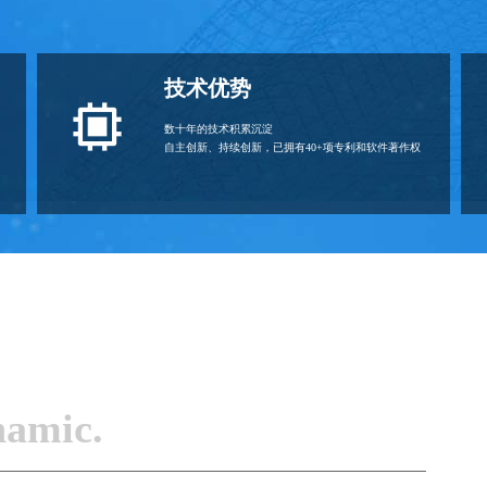
技术优势
数十年的技术积累沉淀
自主创新、持续创新，已拥有40+项专利和软件著作权
namic.