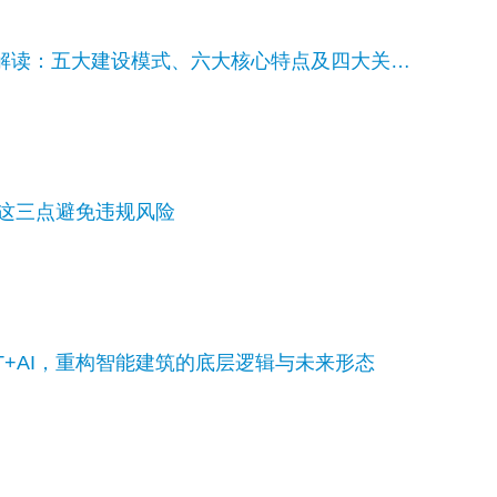
十五五低空经济基础设施解读：五大建设模式、六大核心特点及四大关键内容
好这三点避免违规风险
T+AI，重构智能建筑的底层逻辑与未来形态