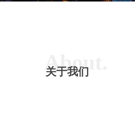
About.
关于我们