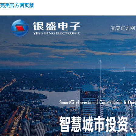
完美官方网页版
完美官方网