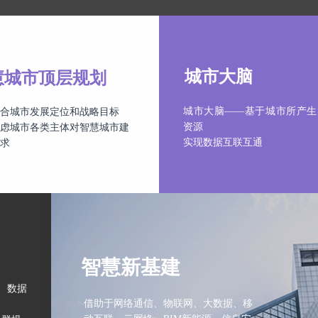
城市大脑
慧城市顶层规划
城市大脑——基于城市所产生
合城市发展定位和战略目标
资源
虑城市各类主体对智慧城市建
实现数据互联互通
求
智慧新基建
、数据
借助于网络通信、物联网、大数据、移