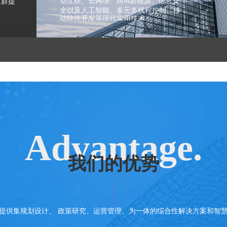
动互联、云网络、BIM
新能源、信息安
人群提
全以及人工智能、多元多线程控制、移
动软件开发等现代实用技术
Advantage.
我们的优势
提供集规划设计、 政策研究、运营管理、为一体的综合性解决方案和智